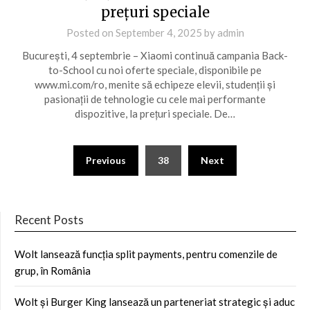
prețuri speciale
Posted on
September 4, 2025
by
admin
București, 4 septembrie – Xiaomi continuă campania Back-
to-School cu noi oferte speciale, disponibile pe
www.mi.com/ro, menite să echipeze elevii, studenții și
pasionații de tehnologie cu cele mai performante
dispozitive, la prețuri speciale. De…
Posts
Previous
38
Next
pagination
Recent Posts
Wolt lansează funcția split payments, pentru comenzile de
grup, în România
Wolt și Burger King lansează un parteneriat strategic și aduc