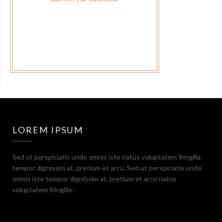
LOREM IPSUM
Sed ut perspiciatis unde omnis iste natus voluptatem fringilla
tempor dignissim at, pretium et arcu. Sed ut perspiciatis unde
omnis iste tempor dignissim at, pretium et arcu natus
voluptatem fringilla.