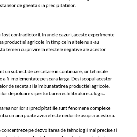
talelor de gheata si a precipitatiilor.
fost contradictorii. In unele cazuri, aceste experimente
ea productiei agricole, in timp ce in altele nu s-au
ta temeri cu privire la efectele negative ale acestor
t un subiect de cercetare in continuare, iar tehnicile
 de a fi implementate pe scara larga. Desi scopul acestor
lor de seceta si la imbunatatirea productiei agricole,
rilor de poluare si perturbarea echilibrului ecologic.
area norilor si precipitatiile sunt fenomene complexe,
ventia umana poate avea efecte nedorite asupra acestora.
 se concentreze pe dezvoltarea de tehnologii mai precise si