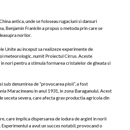
China antica, unde se foloseau rugaciuni si dansuri
-lea, Benjamin Franklin a propus o metoda prin care se
deasupra norilor.
ele Unite au inceput sa realizeze experimente de
boi meteorologic, numit Proiectul Cirrus. Aceste
in nori pentru a stimula formarea cristalelor de gheata si
si sub denumirea de “provocarea ploii”, a fost
ania Maracineanu in anul 1931, in zona Baraganului. Acest
de seceta severa, care afecta grav productia agricola din
, care implica dispersarea de iodura de argint in norii
i. Experimentul a avut un succes notabil, provocand o