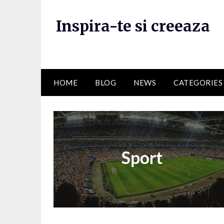
Skip
to
Inspira-te si creeaza
content
HOME
BLOG
NEWS
CATEGORIES