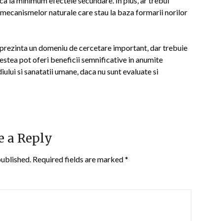
ca la minimum efectele secundare. In plus, ar trebui
i mecanismelor naturale care stau la baza formarii norilor
eprezinta un domeniu de cercetare important, dar trebuie
estea pot oferi beneficii semnificative in anumite
iului si sanatatii umane, daca nu sunt evaluate si
e a Reply
published.
Required fields are marked
*