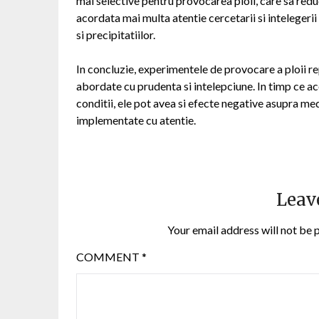
mai selective pentru provocarea ploii, care sa redu
acordata mai multa atentie cercetarii si intelegeri
si precipitatiilor.
In concluzie, experimentele de provocare a ploii r
abordate cu prudenta si intelepciune. In timp ce ac
conditii, ele pot avea si efecte negative asupra med
implementate cu atentie.
Leav
Your email address will not be 
COMMENT
*