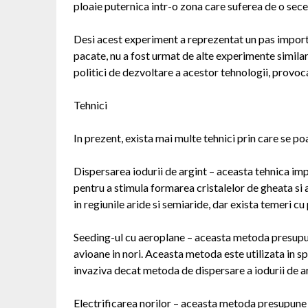
ploaie puternica intr-o zona care suferea de o sec
Desi acest experiment a reprezentat un pas importa
pacate, nu a fost urmat de alte experimente similare
politici de dezvoltare a acestor tehnologii, provoca
Tehnici
In prezent, exista mai multe tehnici prin care se p
Dispersarea iodurii de argint – aceasta tehnica impl
pentru a stimula formarea cristalelor de gheata si a
in regiunile aride si semiaride, dar exista temeri cu
Seeding-ul cu aeroplane – aceasta metoda presupune
avioane in nori. Aceasta metoda este utilizata in s
invaziva decat metoda de dispersare a iodurii de ar
Electrificarea norilor – aceasta metoda presupune 