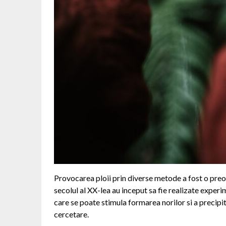
Provocarea ploii prin diverse metode a fost o preoc
secolul al XX-lea au inceput sa fie realizate experi
care se poate stimula formarea norilor si a precipi
cercetare.