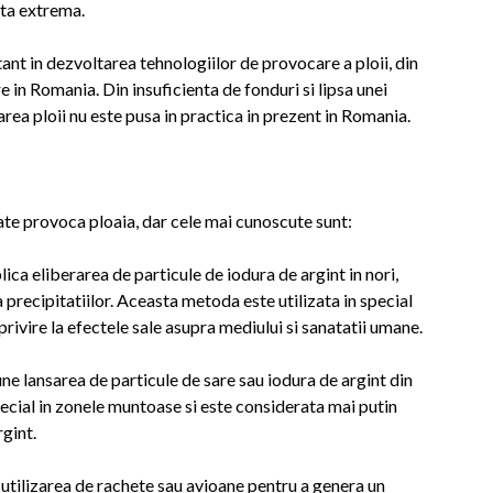
eta extrema.
nt in dezvoltarea tehnologiilor de provocare a ploii, din
 in Romania. Din insuficienta de fonduri si lipsa unei
rea ploii nu este pusa in practica in prezent in Romania.
oate provoca ploaia, dar cele mai cunoscute sunt:
ica eliberarea de particule de iodura de argint in nori,
 precipitatiilor. Aceasta metoda este utilizata in special
 privire la efectele sale asupra mediului si sanatatii umane.
 lansarea de particule de sare sau iodura de argint din
pecial in zonele muntoase si este considerata mai putin
gint.
utilizarea de rachete sau avioane pentru a genera un