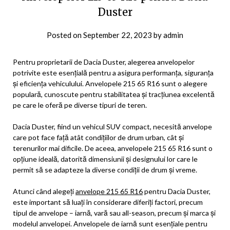
Duster
Posted on
September 22, 2023
by
admin
Pentru proprietarii de Dacia Duster, alegerea anvelopelor
potrivite este esențială pentru a asigura performanța, siguranța
și eficiența vehiculului. Anvelopele 215 65 R16 sunt o alegere
populară, cunoscute pentru stabilitatea și tracțiunea excelentă
pe care le oferă pe diverse tipuri de teren.
Dacia Duster, fiind un vehicul SUV compact, necesită anvelope
care pot face față atât condițiilor de drum urban, cât și
terenurilor mai dificile. De aceea, anvelopele 215 65 R16 sunt o
opțiune ideală, datorită dimensiunii și designului lor care le
permit să se adapteze la diverse condiții de drum și vreme.
Atunci când alegeți
anvelope 215 65 R16
pentru Dacia Duster,
este important să luați în considerare diferiți factori, precum
tipul de anvelope – iarnă, vară sau all-season, precum și marca și
modelul anvelopei. Anvelopele de iarnă sunt esențiale pentru