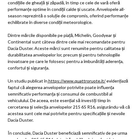
condițiile de gheață și zăpadă, în timp ce cele de vară oferă
performanțe optime în condiții calde și uscate. Anvelopele all-
season reprezintă o soluție de compromis, oferind performanțe
echilibrate în diverse condiții meteorologice.
Dintre mărcile disponibile pe piață, Michelin, Goodyear și
Continental sunt câteva dintre cele mai recomandate pentru
Dacia Duster. Aceste mărci sunt renumite pentru calitatea și
durabilitatea anvelopelor lor, precum și pentru tehnologiile
inovatoare pe care le folosesc pentru a îmbunătăți aderența,
confortul și siguranța.
Un studiu publicat în
https://www.quattroruote.it/
evidențiază
faptul că alegerea anvelopelor potrivite poate influența
semnificativ performanța și consumul de combustibil al
vehiculului. De aceea, este esențial să investiți timp în
cercetarea și selecția anvelopelor 215 65 R16, asigurându-vă că
acestea sunt cele mai potrivite pentru specificațiile și nevoile
Dacia Duster.
În concluzie, Dacia Duster beneficiază semnificativ de pe urma