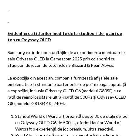
Evidențierea titlurilor inedite de la studiouri de jocuri de
top cu Odyssey OLED
Samsung extinde oportunitățile de a experimenta monitoarele
sale Odyssey OLED la Gamescom 2025 prin colaborări cu
studiouri de jocuri de top, inclusiv Blizzard și Pearl Abyss.
La expoziția din acest an, compania furnizează afișajele sale
emblematice la standurile partenerilor de pe întreaga suprafață
a expoziției, inclusiv Odyssey OLED G6 (modelul G60SF) cu o
rată de reîmprospătare ultra-înaltă de 500Hz și Odyssey OLED
G8 (modelul G81SF) 4K, 240Hz.
Standul World of Warcraft prezintă peste 80 de stații de joc
cu Odyssey OLED G6 de 500Hz, oferind fanilor World of
Warcraft o experiență de joc premium, ultra-reactivă.
Pearl Abyss prezintă viitoarea sa aventură de acțiune în