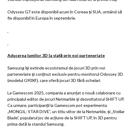
Odyssey G7 este disponibil acum în Coreea și SUA, urmând să
fie disponibil în Europa în septembrie.
Aducerea lumilor 3D la viață prin noi parteneriate
Samsung își extinde ecosistemul de jocuri 3D prin noi
parteneriate și conținut exclusiv pentru monitorul Odyssey 3D
(modelul G90XF), care oferă jocuri 3D fără ochelari.
La Gamescom 2025, compania a anunțat o nouă colaborare cu
principalul editor de jocuri Netmarble și dezvoltatorul SHIFT UP.
Ca urmare, participanții la Gamescom pot experimenta
„MONGIL: STAR DIVE”, un titlu viitor de la Netmarble, și „Stellar
Blade”, popularul joc de acțiune de la SHIFT UP, în 3D pentru
prima dată la standul Samsung.