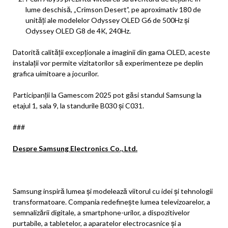
lume deschisă, „Crimson Desert”, pe aproximativ 180 de
unități ale modelelor Odyssey OLED G6 de 500Hz și
Odyssey OLED G8 de 4K, 240Hz.
Datorită calității excepționale a imaginii din gama OLED, aceste
instalații vor permite vizitatorilor să experimenteze pe deplin
grafica uimitoare a jocurilor.
Participanții la Gamescom 2025 pot găsi standul Samsung la
etajul 1, sala 9, la standurile B030 și C031.
###
Despre Samsung Electronics Co., Ltd.
Samsung inspiră lumea și modelează viitorul cu idei și tehnologii
transformatoare. Compania redefinește lumea televizoarelor, a
semnalizării digitale, a smartphone-urilor, a dispozitivelor
purtabile, a tabletelor, a aparatelor electrocasnice și a