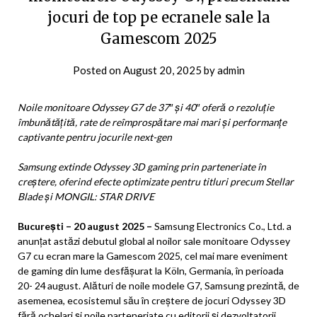
jocuri de top pe ecranele sale la
Gamescom 2025
Posted on
August 20, 2025
by
admin
Noile monitoare Odyssey G7 de 37″ și 40″ oferă o rezoluție
îmbunătățită, rate de reîmprospătare mai mari și performanțe
captivante pentru jocurile next-gen
Samsung extinde Odyssey 3D gaming prin parteneriate în
creștere, oferind efecte optimizate pentru titluri precum Stellar
Blade și MONGIL: STAR DRIVE
București – 20 august 2025 –
Samsung Electronics Co., Ltd. a
anunțat astăzi debutul global al noilor sale monitoare Odyssey
G7 cu ecran mare la Gamescom 2025, cel mai mare eveniment
de gaming din lume desfășurat la Köln, Germania, în perioada
20- 24
august. Alături de noile modele G7, Samsung prezintă, de
asemenea, ecosistemul său în creștere de jocuri Odyssey 3D
fără ochelari și noile parteneriate cu editorii și dezvoltatorii