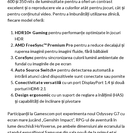
600 și 350 nits de luminozitate pentru a oferi un contrast
excelent și o reproducere vie a culorilor atât pentru jocuri, cât și
pentru conținutul video. Pentru a îmbunătăți utilizarea zilnică,
fiecare model oferă:
HDR10+ Gaming
pentru performanțe optimizate în jocuri
HDR
AMD FreeSync™ Premium Pro
pentru a reduce decalajul și
ruperea imaginii pentru imagini fluide, fără bâlbâieli
CoreSync
pentru sincronizarea culorii luminii ambientale de
fundal cu imaginile de pe ecran
Auto Source Switch+
pentru detectarea automată a
intrării atunci când dispozitivele sunt conectate sau pornite
Conectivitate versatilă
cu un port DisplayPort 1.4 și două
porturi HDMI 2.1
Design ergonomic
cu un suport de reglare a înălțimii (HAS)
și capabilități de înclinare și pivotare
Participanții la Gamescom pot experimenta noul Odyssey G7 cu
ecran mare jucând „Genshin Impact”, RPG-ul de aventură în
lume deschisă HoYoverse, pe ambele dimensiuni ale ecranului la
standul expozițional Samsung din sala nouă de la primul etaj.