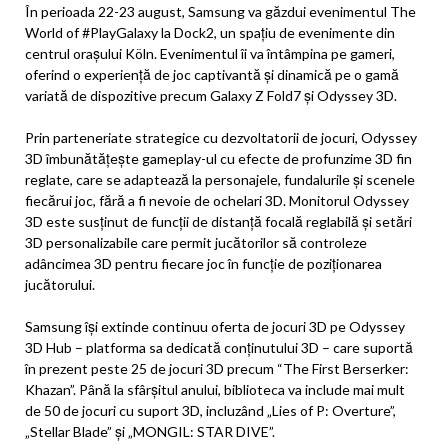
În perioada 22-23 august, Samsung va găzdui evenimentul The
World of #PlayGalaxy la Dock2, un spațiu de evenimente din
centrul orașului Köln. Evenimentul îi va întâmpina pe gameri,
oferind o experiență de joc captivantă și dinamică pe o gamă
variată de dispozitive precum Galaxy Z Fold7 și Odyssey 3D.
Prin parteneriate strategice cu dezvoltatorii de jocuri, Odyssey
3D îmbunătățește gameplay-ul cu efecte de profunzime 3D fin
reglate, care se adaptează la personajele, fundalurile și scenele
fiecărui joc, fără a fi nevoie de ochelari 3D. Monitorul Odyssey
3D este susținut de funcții de distanță focală reglabilă și setări
3D personalizabile care permit jucătorilor să controleze
adâncimea 3D pentru fiecare joc în funcție de poziționarea
jucătorului.
Samsung își extinde continuu oferta de jocuri 3D pe Odyssey
3D Hub – platforma sa dedicată conținutului 3D – care suportă
în prezent peste 25 de jocuri 3D precum “The First Berserker:
Khazan”. Până la sfârșitul anului, biblioteca va include mai mult
de 50 de jocuri cu suport 3D, incluzând „Lies of P: Overture”,
„Stellar Blade” și „MONGIL: STAR DIVE”.