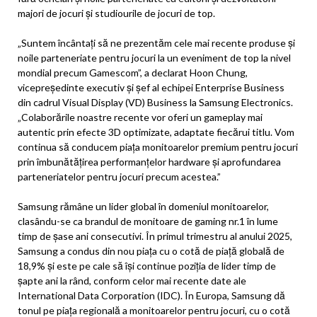
majori de jocuri și studiourile de jocuri de top.
„Suntem încântați să ne prezentăm cele mai recente produse și
noile parteneriate pentru jocuri la un eveniment de top la nivel
mondial precum Gamescom”, a declarat Hoon Chung,
vicepreședinte executiv și șef al echipei Enterprise Business
din cadrul Visual Display (VD) Business la Samsung Electronics.
„Colaborările noastre recente vor oferi un gameplay mai
autentic prin efecte 3D optimizate, adaptate fiecărui titlu. Vom
continua să conducem piața monitoarelor premium pentru jocuri
prin îmbunătățirea performanțelor hardware și aprofundarea
parteneriatelor pentru jocuri precum acestea.”
Samsung rămâne un lider global în domeniul monitoarelor,
clasându-se ca brandul de monitoare de gaming nr.1 în lume
timp de șase ani consecutivi. În primul trimestru al anului 2025,
Samsung a condus din nou piața cu o cotă de piață globală de
18,9% și este pe cale să își continue poziția de lider timp de
șapte ani la rând, conform celor mai recente date ale
International Data Corporation (IDC). În Europa, Samsung dă
tonul pe piața regională a monitoarelor pentru jocuri, cu o cotă