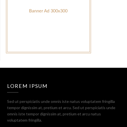
LOREM IPSUM
Sed ut perspiciatis unde omnis iste natus voluptatem fringilla
tempor dignissim at, pretium et arcu. Sed ut perspiciatis unde
omnis iste tempor dignissim at, pretium et arcu natus
voluptatem fringilla.