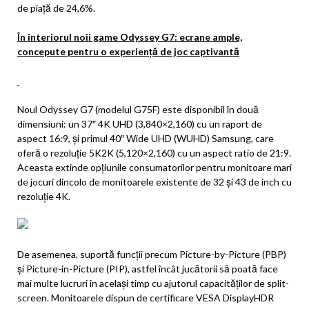
de piață de 24,6%.
În interiorul noii game Odyssey G7: ecrane ample,
concepute pentru o experiență de joc captivantă
Noul Odyssey G7 (modelul G75F) este disponibil în două
dimensiuni: un 37″ 4K UHD (3,840×2,160) cu un raport de
aspect 16:9, și primul 40″ Wide UHD (WUHD) Samsung, care
oferă o rezoluție 5K2K (5,120×2,160) cu un aspect ratio de 21:9.
Aceasta extinde opțiunile consumatorilor pentru monitoare mari
de jocuri dincolo de monitoarele existente de 32 și 43 de inch cu
rezoluție 4K.
De asemenea, suportă funcții precum Picture-by-Picture (PBP)
și Picture-in-Picture (PIP), astfel încât jucătorii să poată face
mai multe lucruri în același timp cu ajutorul capacităților de split-
screen. Monitoarele dispun de certificare VESA DisplayHDR