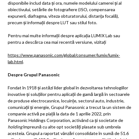
disponibile includ data și ora, numele modelului camerei și al
obiectivului, setările de fotografiere (ISO, compensarea
expunerii, diafragma, viteza obturatorului, distanța focală),
precum și informații despre LUT sau stilul foto.
Pentru mai multe informații despre aplicația LUMIX Lab sau
pentru a descărca cea mai recentă versiune, vizitați
https://www.panasonic.com/global/consumer/lumix/lumix-
lab.html
.
Despre Grupul Panasonic
Fondat în 1918 și astăzi lider global în dezvoltarea tehnologiilor
inovative și soluțiilor pentru aplicații de gamă largă în sectoarele
de produse electrocasnice, locuințe, sectorul auto, industrie,
comunicații și energie, Grupul Panasonic a trecut la un sistem de
companie activă pe piață la data de 1 aprilie 2022, prin
Panasonic Holdings Corporation, activând ca și societate de
holding
împreună cu alte opt societăți plasate sub umbrela
acesteia. Grupul a raportat vânzări consolidate în sumă de 51.6