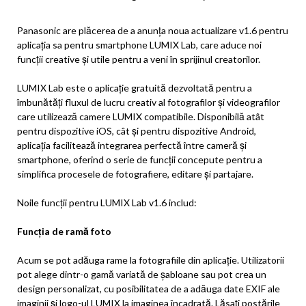
Panasonic are plăcerea de a anunța noua actualizare v1.6 pentru
aplicația sa pentru smartphone LUMIX Lab, care aduce noi
funcții creative și utile pentru a veni în sprijinul creatorilor.
LUMIX Lab este o aplicație gratuită dezvoltată pentru a
îmbunătăți fluxul de lucru creativ al fotografilor și videografilor
care utilizează camere LUMIX compatibile. Disponibilă atât
pentru dispozitive iOS, cât și pentru dispozitive Android,
aplicația facilitează integrarea perfectă între cameră și
smartphone, oferind o serie de funcții concepute pentru a
simplifica procesele de fotografiere, editare și partajare.
Noile funcții pentru LUMIX Lab v1.6 includ:
Funcția de ramă foto
Acum se pot adăuga rame la fotografiile din aplicație. Utilizatorii
pot alege dintr-o gamă variată de șabloane sau pot crea un
design personalizat, cu posibilitatea de a adăuga date EXIF ale
imaginii și logo-ul LUMIX la imaginea încadrată. Lăsați postările