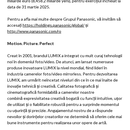
miliarde euro (8,458.2 miliarde yeni), pentru exercițiul încheiat la
data de 31 martie 2025.
Pentru a afla mai multe despre Grupul Panasonic, vă invităm să
accesați
https://holdings.panasonic/global/
și
http://www.panasonic.com/ro
Motion. Picture. Perfect
Creat în 2001, brandul LUMIX a integrat cu mult curaj tehnologii
noi în domeniul foto/video. De atunci, am lansat numeroase
produse inovatoare LUMIX la nivel mondial, fiind lideri în
industria camerelor foto/video mirrorless. Pentru dezvoltarea
LUMIX, am urmărit neîncetat niveluri din ce în ce mai înalte de
inovație tehnică și creativă. Calitatea fotografică și
cinematografică formidabilă a camerelor noastre
combină expresivitatea creativă bogată cu funcții intuitive, ușor
de utilizat și o fiabilitate robustă pentru a surprinde momentul
cu ușurință și precizie. Angajamentul nostru de a răspunde
nevoilor și dorințelor creatorilor ne determină să oferim cele mai
bune instrumente pentru realizarea unor opere de artă.