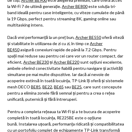
de top,
Archer BE900
este alegerea premium, care oferă acces
la Wi-Fi 7 de ultimă generație.
Archer BE800
este soluția tri-
band ideală pentru case inteligente, cu viteze cumulate de până
la 19 Gbps, perfect pentru streaming 8K, gaming online sau
multitasking intens.
Dacă vrei performanță la un preț bun,
Archer BE550
oferă viteză
și stabilitate în utilizarea de zi cu zi, în timp ce
Archer
BE450
asigură conexiuni rapide de până la 7.2 Gbps. Pentru
spații mai reduse sau pentru cei care vor un router compact, dar
eficient,
Archer BE230
și
Archer BE220
sunt opțiuni excelente,
ambele oferind conectivitate fiabilă pentru navigare și activități
simultane pe mai multe dispozitive. Iar dacă ai nevoie de
acoperire extinsă în toată locuința, TP-Link îți oferă și sistemele
mesh DECO
BE85
,
BE22
,
BE65
sau
BE25
, care sunt concepute
pentru a elimina zonele fără semnal și pentru a crea o rețea
unificată, puternică și fără întreruperi.
Pentru a completa rețeaua ta Wi-Fi și a te bucura de acoperire
completă în toată locuința, RE225BE este o opțiune
bună. Instalarea ușoară, performanța ridicată și compatibilitatea
cu un portofoliu complet de echipamente TP-Link transformă