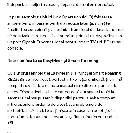
îndepărtate colțuri ale casei, departe de routerul principal.
În plus, tehnologia Multi-Link Operation (MLO) folosește
ambele benzi în paralel pentru a reduce latența, a crește
fiabilitatea conexiunii și a optimiza transferul de date. Iar pentru
dispozitivele care necesită conexiuni prin cablu, dispozitivul are
un port Gigabit Ethernet, ideal pentru smart TV-uri, PC-uri sau
console.
Rețea unificată cu EasyMesh și Smart Roaming
Cu ajutorul tehnologiei EasyMesh și al funcției Smart Roaming,
RE225BE se integrează perfect într-o rețea unificată și elimină
complet nevoia de a comuta manual între diferite puncte de
acces. Dispozitivele tale se conectează automat și rapid la
semnalul cel mai puternic disponibil pentru a evita complet
întreruperile, pierderile de viteză sau problemele de
instabilitate. Astfel, te poți mișca prin casă sau pe etaje, iar
conexiunea ta rămâne constantă și fluidă, indiferent unde te
afli.