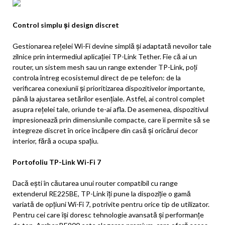
Control simplu și design discret
Gestionarea rețelei Wi-Fi devine simplă și adaptată nevoilor tale
zilnice prin intermediul aplicației TP-Link Tether. Fie că ai un
router, un sistem mesh sau un range extender TP-Link, poți
controla întreg ecosistemul direct de pe telefon: de la
verificarea conexiunii și prioritizarea dispozitivelor importante,
până la ajustarea setărilor esențiale. Astfel, ai control complet
asupra rețelei tale, oriunde te-ai afla. De asemenea, dispozitivul
impresionează prin dimensiunile compacte, care îi permite să se
integreze discret în orice încăpere din casă și oricărui decor
interior, fără a ocupa spațiu.
Portofoliu TP-Link Wi-Fi 7
Dacă ești în căutarea unui router compatibil cu range
extenderul RE225BE, TP-Link îți pune la dispoziție o gamă
variată de opțiuni Wi-Fi 7, potrivite pentru orice tip de utilizator.
Pentru cei care își doresc tehnologie avansată și performanțe