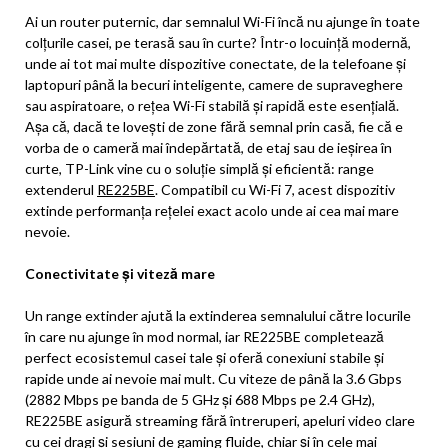
Ai un router puternic, dar semnalul Wi-Fi încă nu ajunge în toate
colțurile casei, pe terasă sau în curte? Într-o locuință modernă,
unde ai tot mai multe dispozitive conectate, de la telefoane și
laptopuri până la becuri inteligente, camere de supraveghere
sau aspiratoare, o rețea Wi-Fi stabilă și rapidă este esențială.
Așa că, dacă te lovești de zone fără semnal prin casă, fie că e
vorba de o cameră mai îndepărtată, de etaj sau de ieșirea în
curte, TP-Link vine cu o soluție simplă și eficientă: range
extenderul
RE225BE
. Compatibil cu Wi-Fi 7, acest dispozitiv
extinde performanța rețelei exact acolo unde ai cea mai mare
nevoie.
Conectivitate și viteză mare
Un range extinder ajută la extinderea semnalului către locurile
în care nu ajunge în mod normal, iar RE225BE completează
perfect ecosistemul casei tale și oferă conexiuni stabile și
rapide unde ai nevoie mai mult. Cu viteze de până la 3.6 Gbps
(2882 Mbps pe banda de 5 GHz și 688 Mbps pe 2.4 GHz),
RE225BE asigură streaming fără întreruperi, apeluri video clare
cu cei dragi și sesiuni de gaming fluide, chiar și în cele mai