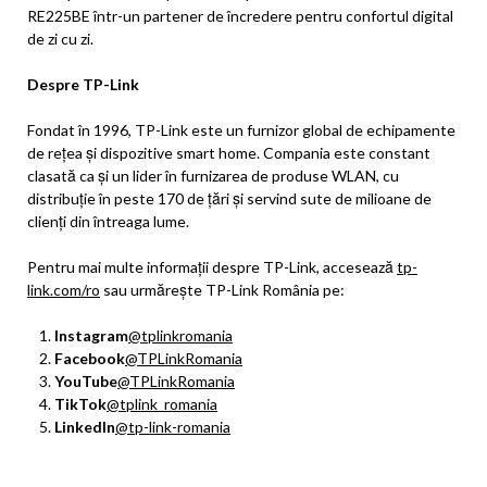
RE225BE într-un partener de încredere pentru confortul digital
de zi cu zi.
Despre TP-Link
Fondat în 1996, TP-Link este un furnizor global de echipamente
de rețea și dispozitive smart home. Compania este constant
clasată ca și un lider în furnizarea de produse WLAN, cu
distribuție în peste 170 de țări și servind sute de milioane de
clienți din întreaga lume.
Pentru mai multe informații despre TP-Link, accesează
tp-
link.com/ro
sau urmărește TP-Link România pe:
Instagram
@tplinkromania
Facebook
@TPLinkRomania
YouTube
@TPLinkRomania
TikTok
@tplink_romania
LinkedIn
@tp-link-romania