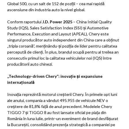
Global 500, cu un salt de 152 de poziții – cea mai rapidă
ascensiune din industria auto la nivel global.
Conform raportului
J.D. Power 2025
– China Initial Quality
Study (IQS), Sales Satisfaction Index (SSI) și Automotive
Performance, Execution and Layout (APEAL), Chery este
singurul producător auto independent din China care a obținut
„tripla coroană”, menținându-și poziția de lider pentru calitatea
percepută de clienți. În plus, brandul ocupă pentru al treilea an
consecutiv primul loc la calitatea vehiculelor noi (IQS) între
producătorii auto chinezi.
„Technology-driven Chery”: inovație și expansiune
internațională
Inovația reprezintă motorul creșterii Chery. În primele opt luni
ale anului, compania a vândut 495.955 de vehicule NEV o
creștere de 81,8% față de anul precedent. Modelele Chery
TIGGO 7 și TIGGO 8 au fost lansate oficial pe piața din
România în luna iulie, printr-un eveniment de brand desfășurat
la București, consolidând prezența strategică a companiei pe