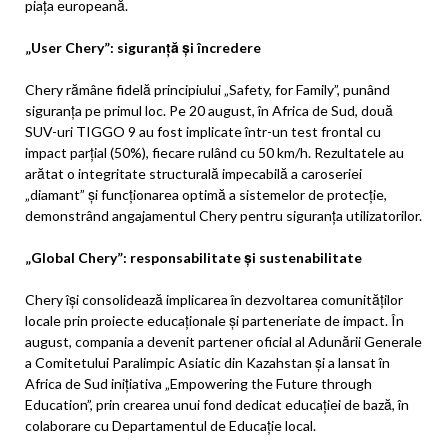
piața europeană.
„User Chery”: siguranță și încredere
Chery rămâne fidelă principiului „Safety, for Family”, punând
siguranța pe primul loc. Pe 20 august, în Africa de Sud, două
SUV-uri TIGGO 9 au fost implicate într-un test frontal cu
impact parțial (50%), fiecare rulând cu 50 km/h. Rezultatele au
arătat o integritate structurală impecabilă a caroseriei
„diamant” și funcționarea optimă a sistemelor de protecție,
demonstrând angajamentul Chery pentru siguranța utilizatorilor.
„Global Chery”: responsabilitate și sustenabilitate
Chery își consolidează implicarea în dezvoltarea comunităților
locale prin proiecte educaționale și parteneriate de impact. În
august, compania a devenit partener oficial al Adunării Generale
a Comitetului Paralimpic Asiatic din Kazahstan și a lansat în
Africa de Sud inițiativa „Empowering the Future through
Education”, prin crearea unui fond dedicat educației de bază, în
colaborare cu Departamentul de Educație local.