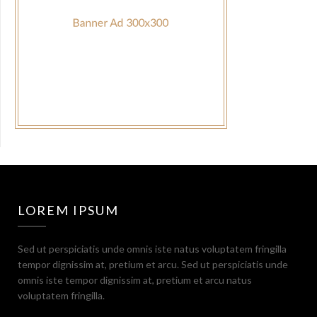
LOREM IPSUM
Sed ut perspiciatis unde omnis iste natus voluptatem fringilla
tempor dignissim at, pretium et arcu. Sed ut perspiciatis unde
omnis iste tempor dignissim at, pretium et arcu natus
voluptatem fringilla.