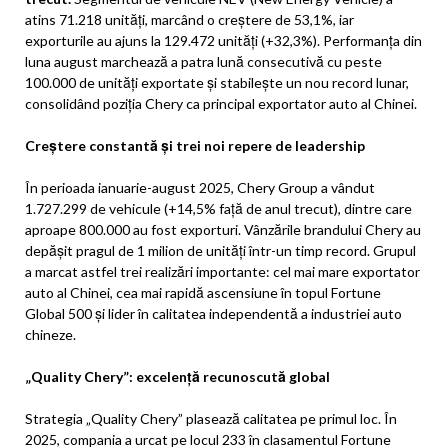
atins 71.218 unități, marcând o creștere de 53,1%, iar
exporturile au ajuns la 129.472 unități (+32,3%). Performanța din
luna august marchează a patra lună consecutivă cu peste
100.000 de unități exportate și stabilește un nou record lunar,
consolidând poziția Chery ca principal exportator auto al Chinei.
Creștere constantă și trei noi repere de leadership
În perioada ianuarie-august 2025, Chery Group a vândut
1.727.299 de vehicule (+14,5% față de anul trecut), dintre care
aproape 800.000 au fost exporturi. Vânzările brandului Chery au
depășit pragul de 1 milion de unități într-un timp record. Grupul
a marcat astfel trei realizări importante: cel mai mare exportator
auto al Chinei, cea mai rapidă ascensiune în topul Fortune
Global 500 și lider în calitatea independentă a industriei auto
chineze.
„Quality Chery”: excelență recunoscută global
Strategia „Quality Chery” plasează calitatea pe primul loc. În
2025, compania a urcat pe locul 233 în clasamentul Fortune