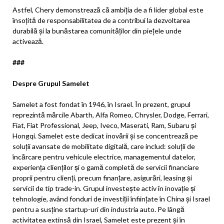
Astfel, Chery demonstrează că ambiția de a fi lider global este
însoțită de responsabilitatea de a contribui la dezvoltarea
durabilă și la bunăstarea comunităților din piețele unde
activează.
###
Despre Grupul Samelet
Samelet a fost fondat în 1946, în Israel. În prezent, grupul
reprezintă mărcile Abarth, Alfa Romeo, Chrysler, Dodge, Ferrari,
Fiat, Fiat Professional, Jeep, Iveco, Maserati, Ram, Subaru și
Hongqi. Samelet este dedicat inovării și se concentrează pe
soluții avansate de mobilitate digitală, care includ: soluții de
încărcare pentru vehicule electrice, managementul datelor,
experiența clienților și o gamă completă de servicii financiare
proprii pentru clienți, precum finanțare, asigurări, leasing și
servicii de tip trade-in. Grupul investește activ în inovație și
tehnologie, având fonduri de investiții înființate în China și Israel
pentru a susține startup-uri din industria auto. Pe lângă
activitatea extinsă din Israel, Samelet este prezent și în