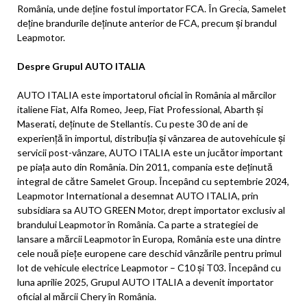
România, unde deține fostul importator FCA. În Grecia, Samelet
deține brandurile deținute anterior de FCA, precum și brandul
Leapmotor.
Despre Grupul AUTO ITALIA
AUTO ITALIA este importatorul oficial în România al mărcilor
italiene Fiat, Alfa Romeo, Jeep, Fiat Professional, Abarth și
Maserati, deținute de Stellantis. Cu peste 30 de ani de
experiență în importul, distribuția și vânzarea de autovehicule și
servicii post-vânzare, AUTO ITALIA este un jucător important
pe piața auto din România. Din 2011, compania este deținută
integral de către Samelet Group. Începând cu septembrie 2024,
Leapmotor International a desemnat AUTO ITALIA, prin
subsidiara sa AUTO GREEN Motor, drept importator exclusiv al
brandului Leapmotor în România. Ca parte a strategiei de
lansare a mărcii Leapmotor în Europa, România este una dintre
cele nouă piețe europene care deschid vânzările pentru primul
lot de vehicule electrice Leapmotor – C10 și T03. Începând cu
luna aprilie 2025, Grupul AUTO ITALIA a devenit
importator
oficial al mărcii Chery în România.