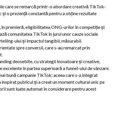
e care se remarcă printr-o abordare creativă TikTok-
 și o prezență constantă pentru a obține rezultate
în premieră, eligibilitatea ONG-urilor în competiție și
ază comunitatea TikTok în jurul unor cauze sociale
telling-ului și impactul tangibil, măsurabil.
rientate spre conversii, care s-au remarcat prin
t.
nding deosebite, cu strategii inovatoare și creative,
te excelente în partea superioară a funnel-ului de vânzare.
mai bună campanie TikTok: aceea care s-a integrat
a inspirat publicul și a creat un moment cultural unic pe
gorii sunt luate automat în considerare pentru acest