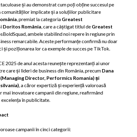
ctaculoase și au demonstrat cum poți obține succesul pe
 comunităților implicate și a soluțiilor publicitare
România
, premiat la categoria
Greatest
și
Doritos România
, care a câștigat titlul de
Greatest
BoldSquad, ambele stabilind noi repere în regiune prin
usiness remarcabile. Aceste performanțe confirmă nu doar
 ci și poziționarea lor ca exemple de succes pe TikTok.
CE 2025 de anul acesta reunește reprezentanți ai unor
tre care și lideri de business din România, precum
Dana
 (Managing Director, Performics Romania) și
ilvania)
, a căror expertiză și experiență valoroasă
or mai inovatoare campanii din regiune, reafirmând
xcelența în publicitate.
pact
oase campanii în cinci categorii: