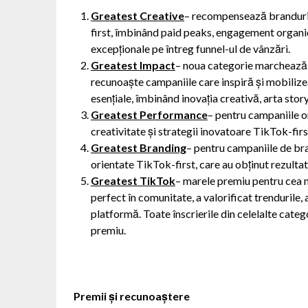
Greatest Creative
– recompensează branduril
first, îmbinând paid peaks, engagement organic
excepționale pe întreg funnel-ul de vânzări.
Greatest Impact
– noua categorie marchează, 
recunoaște campaniile care inspiră și mobilize
esențiale, îmbinând inovația creativă, arta story
Greatest Performance
– pentru campaniile o
creativitate și strategii inovatoare TikTok-firs
Greatest Branding
– pentru campaniile de bra
orientate TikTok-first, care au obținut rezulta
Greatest TikTok
– marele premiu pentru cea 
perfect în comunitate, a valorificat trendurile, 
platformă. Toate înscrierile din celelalte cate
premiu.
Premii și recunoaștere