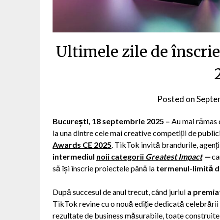
Ultimele zile de înscr
Posted on
Septe
București, 18 septembrie 2025 –
Au mai rămas do
la una dintre cele mai creative competiții de public
Awards CE 2025
. TikTok invită brandurile, agenții
intermediul
noii categorii
Greatest Impact
—
ca
să își înscrie proiectele până la
termenul-limită 
După succesul de anul trecut, când juriul
a premiat
TikTok revine cu o nouă ediție dedicată celebrării
rezultate de business măsurabile, toate construit