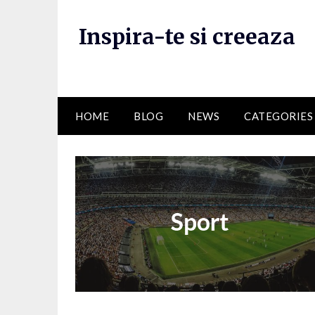
Skip
to
Inspira-te si creeaza
content
HOME
BLOG
NEWS
CATEGORIES