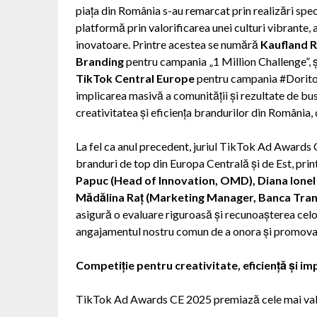
piața din România s-au remarcat prin realizări spe
platformă prin valorificarea unei culturi vibrante, a
inovatoare. Printre acestea se numără
Kaufland 
Branding
pentru campania „1 Million Challenge”, 
TikTok Central Europe
pentru campania #Doritos
implicarea masivă a comunității și rezultate de b
creativitatea și eficiența brandurilor din România,
La fel ca anul precedent, juriul TikTok Ad Awards 
branduri de top din Europa Centrală și de Est, prin
Papuc (Head of Innovation, OMD), Diana Ionel
Mădălina Raț (Marketing Manager, Banca Trans
asigură o evaluare riguroasă și recunoașterea cel
angajamentul nostru comun de a onora și promova e
Competiție pentru creativitate, eficiență și im
TikTok Ad Awards CE 2025 premiază cele mai valor