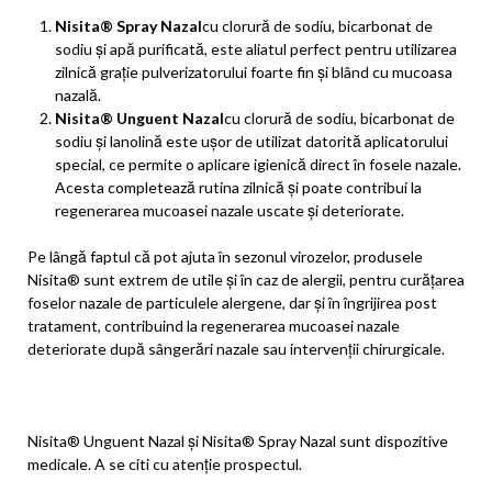
Nisita® Spray Nazal
cu clorură de sodiu, bicarbonat de
sodiu și apă purificată, este aliatul perfect pentru utilizarea
zilnică grație pulverizatorului foarte fin și blând cu mucoasa
nazală.
Nisita® Unguent Nazal
cu clorură de sodiu, bicarbonat de
sodiu și lanolină este ușor de utilizat datorită aplicatorului
special, ce permite o aplicare igienică direct în fosele nazale.
Acesta completează rutina zilnică și poate contribui la
regenerarea mucoasei nazale uscate și deteriorate.
Pe lângă faptul că pot ajuta în sezonul virozelor, produsele
Nisita® sunt extrem de utile și în caz de alergii, pentru curățarea
foselor nazale de particulele alergene, dar și în îngrijirea post
tratament, contribuind la regenerarea mucoasei nazale
deteriorate după sângerări nazale sau intervenții chirurgicale.
Nisita® Unguent Nazal și Nisita® Spray Nazal sunt dispozitive
medicale. A se citi cu atenție prospectul.