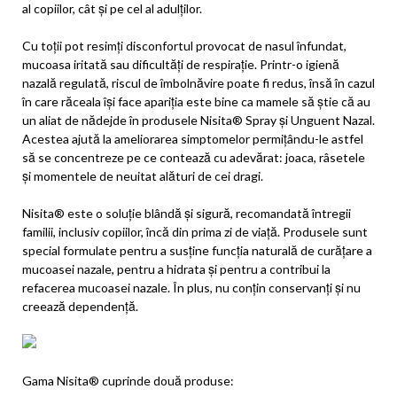
al copiilor, cât și pe cel al adulților.
Cu toții pot resimți disconfortul provocat de nasul înfundat,
mucoasa iritată sau dificultăți de respirație. Printr-o igienă
nazală regulată, riscul de îmbolnăvire poate fi redus, însă în cazul
în care răceala își face apariția este bine ca mamele să știe că au
un aliat de nădejde în produsele Nisita® Spray și Unguent Nazal.
Acestea ajută la ameliorarea simptomelor permițându-le astfel
să se concentreze pe ce contează cu adevărat: joaca, râsetele
și momentele de neuitat alături de cei dragi.
Nisita® este o soluție blândă și sigură, recomandată întregii
familii, inclusiv copiilor, încă din prima zi de viață. Produsele sunt
special formulate pentru a susține funcția naturală de curățare a
mucoasei nazale, pentru a hidrata și pentru a contribui la
refacerea mucoasei nazale. În plus, nu conțin conservanți și nu
creează dependență.
Gama Nisita® cuprinde două produse: