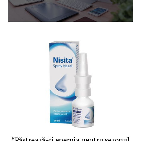
“Păstrează-ți energia pentru sezonul