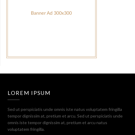
LOREM IPSUM
Sed ut perspiciatis unde omnis iste natus voluptatem fringilla
tempor dignissim at, pretium et arcu. Sed ut perspiciatis unde
omnis iste tempor dignissim at, pretium et arcu natus
voluptatem fringilla.