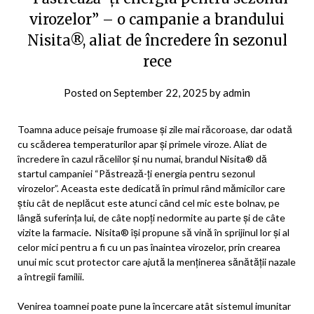
virozelor” – o campanie a brandului
Nisita®, aliat de încredere în sezonul
rece
Posted on
September 22, 2025
by
admin
Toamna aduce peisaje frumoase și zile mai răcoroase, dar odată
cu scăderea temperaturilor apar și primele viroze. Aliat de
încredere în cazul răcelilor și nu numai, brandul Nisita® dă
startul campaniei “Păstrează-ți energia pentru sezonul
virozelor”. Aceasta este dedicată în primul rând mămicilor care
știu cât de neplăcut este atunci când cel mic este bolnav, pe
lângă suferința lui, de câte nopți nedormite au parte și de câte
vizite la farmacie
.
Nisita® își propune să vină în sprijinul lor și al
celor mici pentru a fi cu un pas înaintea virozelor, prin crearea
unui mic scut protector care ajută la menținerea sănătății nazale
a întregii familii.
Venirea toamnei poate pune la încercare atât sistemul imunitar