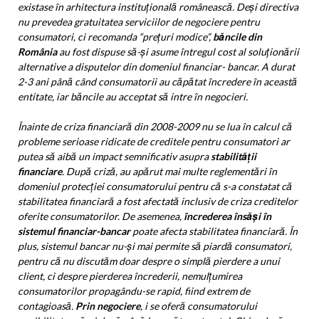
existase în arhitectura instituțională românească. Deși directiva
nu prevedea gratuitatea serviciilor de negociere pentru
consumatori, ci recomanda “prețuri modice”,
băncile din
România
au fost dispuse să-și asume întregul cost al soluționării
alternative a disputelor din domeniul financiar- bancar. A durat
2-3 ani până când consumatorii au căpătat încredere în această
entitate, iar băncile au acceptat să intre în negocieri.
Înainte de criza financiară din 2008-2009 nu se lua în calcul că
probleme serioase ridicate de creditele pentru consumatori ar
putea să aibă un impact semnificativ asupra
stabilității
financiare
. După criză, au apărut mai multe reglementări în
domeniul protecției consumatorului pentru că s-a constatat că
stabilitatea financiară a fost afectată inclusiv de criza creditelor
oferite consumatorilor. De asemenea,
încrederea însăși în
sistemul financiar-bancar
poate afecta stabilitatea financiară. În
plus, sistemul bancar nu-și mai permite să piardă consumatori,
pentru că nu discutăm doar despre o simplă pierdere a unui
client, ci despre pierderea încrederii, nemulțumirea
consumatorilor propagându-se rapid, fiind extrem de
contagioasă.
Prin negociere
, i se oferă consumatorului