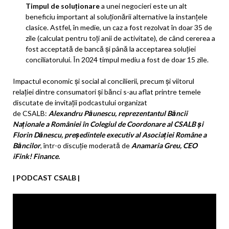
Timpul de soluționare
a unei negocieri este un alt
beneficiu important al soluționării alternative la instanțele
clasice. Astfel, în medie, un caz a fost rezolvat în doar 35 de
zile (calculat pentru toți anii de activitate), de când cererea a
fost acceptată de bancă și până la acceptarea soluției
conciliatorului. În 2024 timpul mediu a fost de doar 15 zile.
Impactul economic și social al concilierii, precum și viitorul
relației dintre consumatori și bănci s-au aflat printre temele
discutate de invitații podcastului organizat
de
CSALB:
Alexandru Păunescu, reprezentantul Băncii
Naționale a României în Colegiul de Coordonare al CSALB și
Florin Dănescu, președintele executiv al Asociației Române a
Băncilor
, într-o discuție moderată de
Anamaria Greu, CEO
iFink! Finance.
| PODCAST CSALB |