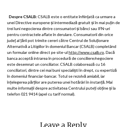
Despre CSALB:
CSALB este o entitate înființată ca urmare a
unei Directive europene și intermediază gratuit și în mai puțin de
trei luni negocierea dintre consumatori și bănci sau IFN-uri
pentru contractele aflate în derulare. Consumatorii din orice
județ al țării pot trimite cereri către Centrul de Soluționare
Alternativă a Litigiilor în domeniul Bancar (CSALB) completând
un formular online direct pe site-ul
http://www.csalb.ro
. Dacă
banca acceptă intrarea în procedură de conciliere/negociere
este desemnat un conciliator. CSALB colaborează cu 16
conciliatori, dintre cei mai buni specialiști în drept, cu expertiză
în domeniul financiar-bancar. Totul se rezolvă amiabil, iar
înțelegerea părților are puterea unei hotărâri în instanță. Mai
multe informații despre activitatea Centrului puteți obține și la
telefon 021 9414 (apel cu tarif normal).
Leave a Reply