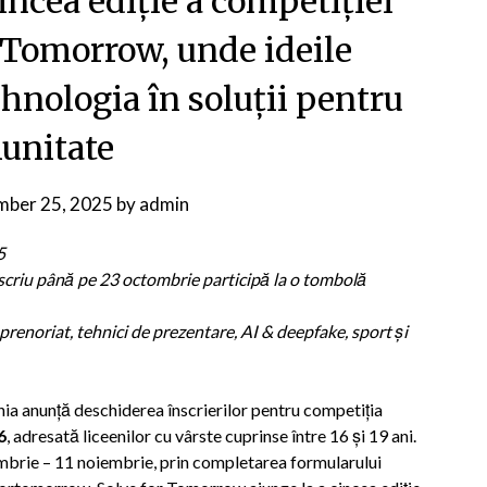
ncea ediție a competiției
r Tomorrow, unde ideile
ehnologia în soluții pentru
unitate
mber 25, 2025
by
admin
5
nscriu până pe 23 octombrie participă la o tombolă
eprenoriat, tehnici de prezentare, AI & deepfake, sport și
a anunță deschiderea înscrierilor pentru competiția
6
, adresată liceenilor cu vârste cuprinse între 16 și 19 ani.
tembrie – 11 noiembrie, prin completarea formularului