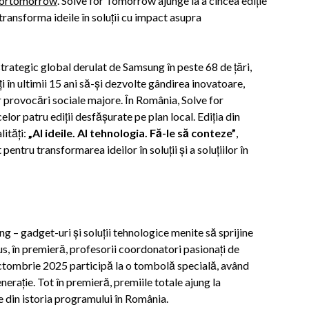
fortomorrow
. Solve for Tomorrow ajunge la a cincea ediție
transforma ideile în soluții cu impact asupra
rategic global derulat de Samsung în peste 68 de țări,
iți în ultimii 15 ani să-și dezvolte gândirea inovatoare,
 provocări sociale majore. În România, Solve for
lor patru ediții desfășurate pe plan local. Ediția din
lități:
„AI ideile. AI tehnologia. Fă-le să conteze”
,
 pentru transformarea ideilor în soluții și a soluțiilor în
g – gadget-uri și soluții tehnologice menite să sprijine
plus, în premieră, profesorii coordonatori pasionați de
octombrie 2025 participă la o tombolă specială, având
rație. Tot în premieră, premiile totale ajung la
 din istoria programului în România.