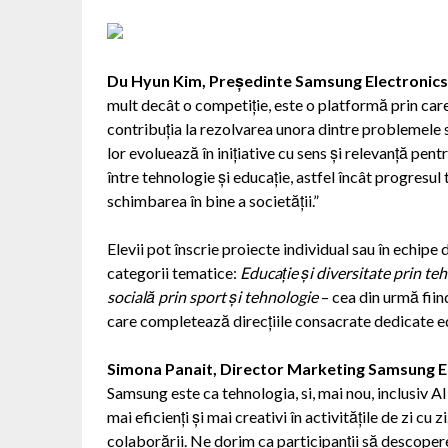
Du Hyun Kim, Președinte Samsung Electronics
mult decât o competiție, este o platformă prin care 
contribuția la rezolvarea unora dintre problemele 
lor evoluează în inițiative cu sens și relevanță pe
între tehnologie și educație, astfel încât progresu
schimbarea în bine a societății.”
Elevii pot înscrie proiecte individual sau în echipe
categorii tematice:
Educație și diversitate prin te
socială prin sport și tehnologie
– cea din urmă fiin
care completează direcțiile consacrate dedicate edu
Simona Panait, Director Marketing Samsung E
Samsung este ca tehnologia, si, mai nou, inclusiv AI,
mai eficienți și mai creativi în activitățile de zi cu 
colaborării. Ne dorim ca participanții să descoper