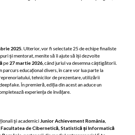
mbrie 2025
. Ulterior, vor fi selectate 25 de echipe finaliste
uri și mentorat, menite să îi ajute să își dezvolte
lă
pe
27 martie 2026
, când juriul va desemna câștigătorii.
n parcurs educațional divers, în care vor lua parte la
eprenoriatului, tehnicilor de prezentare, utilizării
 deepfake. În premieră, ediția din acest an aduce un
completează experiența de învățare.
ționali și academici
Junior Achievement România
,
Facultatea de Cibernetică, Statistică și Informatică