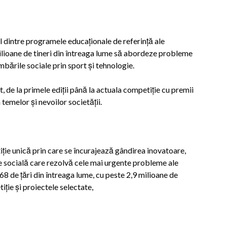
l dintre programele educaționale de referință ale
milioane de tineri din întreaga lume să abordeze probleme
bările sociale prin sport și tehnologie.
 de la primele ediții până la actuala competiție cu premii
temelor și nevoilor societății.
ie unică prin care se încurajează gândirea inovatoare,
e socială care rezolvă cele mai urgente probleme ale
8 de țări din întreaga lume, cu peste 2,9 milioane de
iție și proiectele selectate,