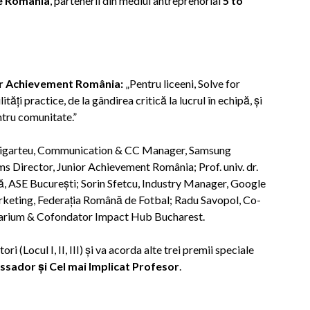
e România
,
partenerii din mediul antreprenorial
5 to
or Achievement România:
„Pentru liceeni, Solve for
ți practice, de la gândirea critică la lucrul în echipă, și
ntru comunitate.”
c-Sigarteu, Communication & CC Manager, Samsung
 Director, Junior Achievement România; Prof. univ. dr.
că, ASE București; Sorin Sfetcu, Industry Manager, Google
rketing, Federația Română de Fotbal; Radu Savopol, Co-
rtarium & Cofondator Impact Hub Bucharest.
ori (Locul I, II, III) și va acorda alte trei premii speciale
ssador și
Cel mai Implicat Profesor
.