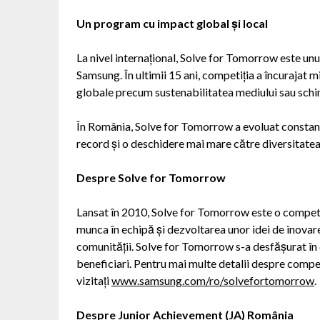
Un program cu impact global și local
La nivel internațional, Solve for Tomorrow este unu
Samsung. În ultimii 15 ani, competiția a încurajat 
globale precum sustenabilitatea mediului sau schim
În România, Solve for Tomorrow a evoluat constant,
record și o deschidere mai mare către diversitatea 
Despre Solve for Tomorrow
Lansat în 2010, Solve for Tomorrow este o competiț
munca în echipă și dezvoltarea unor idei de inovar
comunității. Solve for Tomorrow s-a desfășurat în 6
beneficiari. Pentru mai multe detalii despre compet
vizitați
www.samsung.com/ro/solvefortomorrow
.
Despre Junior Achievement (JA) România