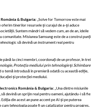
 România & Bulgaria:
„Solve for Tomorrow este mai
oferim tinerilor resursele și curajul de a-și aduce
societății. Suntem mândri să vedem cum, an de an, ideile
ntru comunitate. Misiunea Samsung este de a construi punți
l tehnologic să devină un instrument real pentru
 de până la cinci membri, coordonați de un profesor, în trei
hnologie
,
Protecția mediului prin tehnologie
și
Schimbare
d o temă introdusă în premieră odată cu această ediție,
cației și protecției mediului.
lectronics România & Bulgaria:
„Una dintre misiunile
 să devină un sprijin real pentru oameni, ajutându-i să fie
zi. Ediția din acest an pune accent pe AI și pe puterea
e cum tehnologia poate fi un catalizator pentru progres,