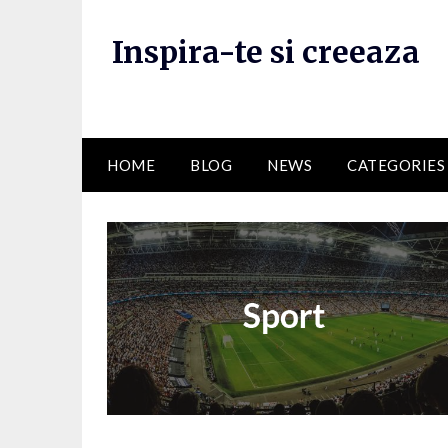
Skip
to
Inspira-te si creeaza
content
HOME
BLOG
NEWS
CATEGORIES