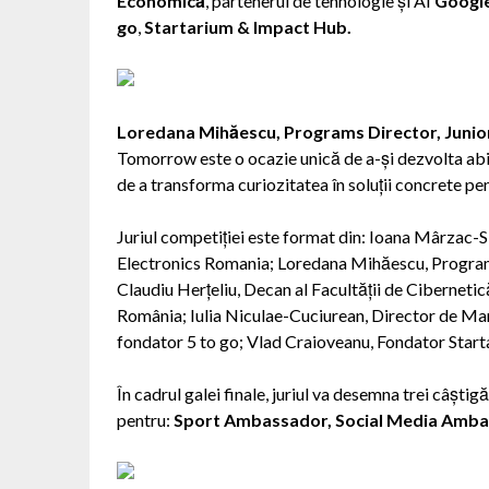
Economică
,
partenerul de tehnologie și AI
Googl
go
,
Startarium & Impact Hub.
Loredana Mihăescu, Programs Director, Juni
Tomorrow este o ocazie unică de a-și dezvolta abilită
de a transforma curiozitatea în soluții concrete pe
Juriul competiției este format din: Ioana Mârza
Electronics Romania; Loredana Mihăescu, Programs
Claudiu Herțeliu, Decan al Facultății de Ciberneti
România; Iulia Niculae-Cuciurean, Director de Ma
fondator 5 to go; Vlad Craioveanu, Fondator Sta
În cadrul galei finale, juriul va desemna trei câștigăt
pentru:
Sport Ambassador, Social Media Amba