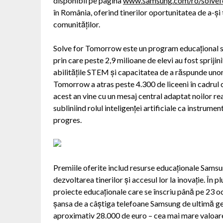
disponibil pe pagina
www.samsung.com/ro/solve
în România, oferind tinerilor oportunitatea de a-și 
comunităților.
Solve for Tomorrow este un program educațional st
prin care peste 2,9 milioane de elevi au fost sprijin
abilitățile STEM și capacitatea de a răspunde unor
Tomorrow a atras peste 4.300 de liceeni în cadrul ce
acest an vine cu un mesaj central adaptat noilor rea
subliniind rolul inteligenței artificiale ca instrument
progres.
Premiile oferite includ resurse educaționale Samsun
dezvoltarea tinerilor și accesul lor la inovație. În 
proiecte educaționale care se înscriu până pe 23 
șansa de a câștiga telefoane Samsung de ultimă gene
aproximativ 28.000 de euro – cea mai mare valoare