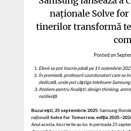
Samsung lansează a ci
naționale Solve fo
tinerilor transformă t
com
Posted on
Septe
Elevii se pot înscrie până pe 11 noiembrie 202
În premieră, profesorii coordonatori care se î
dedicată, unde pot câștiga telefoane Samsung
Ateliere pentru finaliști: design thinking, antr
reziliență
București, 25 septembrie 2025
: Samsung Români
națională
Solve for Tomorrow, ediția 2025–202
Anul acesta, înscrierile au loc în perioada 25 sep