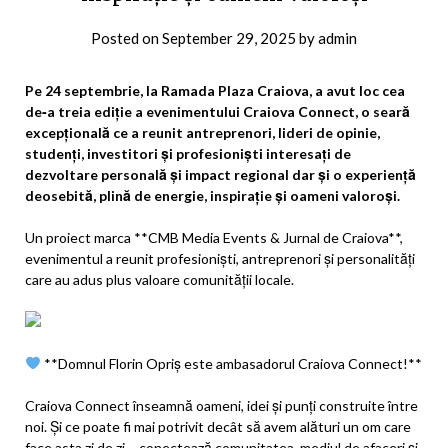
Posted on
September 29, 2025
by
admin
Pe 24 septembrie, la Ramada Plaza Craiova, a avut loc cea
de‑a treia ediție a evenimentului Craiova Connect, o seară
excepțională ce a reunit antreprenori, lideri de opinie,
studenți, investitori și profesioniști interesați de
dezvoltare personală și impact regional dar și o experiență
deosebită, plină de energie, inspirație și oameni valoroși.
Un proiect marca **CMB Media Events & Jurnal de Craiova**,
evenimentul a reunit profesioniști, antreprenori și personalități
care au adus plus valoare comunității locale.
**Domnul Florin Opriș este ambasadorul Craiova Connect!**
Craiova Connect înseamnă oameni, idei și punți construite între
noi. Și ce poate fi mai potrivit decât să avem alături un om care
face asta zi de zi – conectează comunitatea, mediul de afaceri și