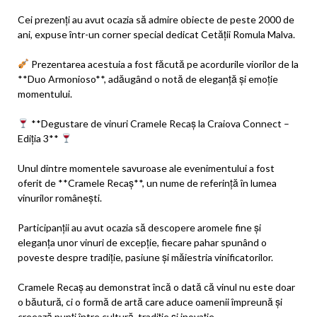
Cei prezenți au avut ocazia să admire obiecte de peste 2000 de
ani, expuse într-un corner special dedicat Cetății Romula Malva.
Prezentarea acestuia a fost făcută pe acordurile viorilor de la
**Duo Armonioso**, adăugând o notă de eleganță și emoție
momentului.
**Degustare de vinuri Cramele Recaș la Craiova Connect –
Ediția 3**
Unul dintre momentele savuroase ale evenimentului a fost
oferit de **Cramele Recaș**, un nume de referință în lumea
vinurilor românești.
Participanții au avut ocazia să descopere aromele fine și
eleganța unor vinuri de excepție, fiecare pahar spunând o
poveste despre tradiție, pasiune și măiestria vinificatorilor.
Cramele Recaș au demonstrat încă o dată că vinul nu este doar
o băutură, ci o formă de artă care aduce oamenii împreună și
creează punți între cultură, tradiție și inovație.