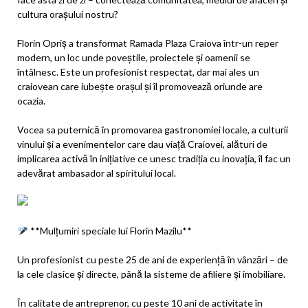
cultura orașului nostru?
Florin Opriș a transformat Ramada Plaza Craiova într-un reper
modern, un loc unde poveștile, proiectele și oamenii se
întâlnesc. Este un profesionist respectat, dar mai ales un
craiovean care iubește orașul și îl promovează oriunde are
ocazia.
Vocea sa puternică în promovarea gastronomiei locale, a culturii
vinului și a evenimentelor care dau viață Craiovei, alături de
implicarea activă în inițiative ce unesc tradiția cu inovația, îl fac un
adevărat ambasador al spiritului local.
**Mulțumiri speciale lui Florin Mazilu**
Un profesionist cu peste 25 de ani de experiență în vânzări – de
la cele clasice și directe, până la sisteme de afiliere și imobiliare.
În calitate de antreprenor, cu peste 10 ani de activitate în