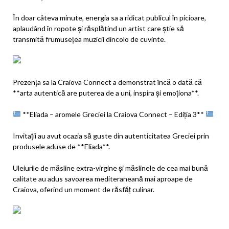
În doar câteva minute, energia sa a ridicat publicul în picioare,
aplaudând în ropote și răsplătind un artist care știe să
transmită frumusețea muzicii dincolo de cuvinte.
Prezența sa la Craiova Connect a demonstrat încă o dată că
**arta autentică are puterea de a uni, inspira și emoționa**.
**Eliada – aromele Greciei la Craiova Connect – Ediția 3**
Invitații au avut ocazia să guste din autenticitatea Greciei prin
produsele aduse de **Eliada**.
Uleiurile de măsline extra-virgine și măslinele de cea mai bună
calitate au adus savoarea mediteraneană mai aproape de
Craiova, oferind un moment de răsfăț culinar.