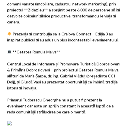
domenii variate (imobiliare, cadastru, network marketing), prin
proiectul **Zidezi.eu** a sprijinit peste 6.000 de persoane să își
dezvolte obiceiuri zilnice productive, transformându-le viața și
cariera.
Prezența și contribuția sa la Craiova Connect – Ediția 3 au
inspirat publicul și au adus un plus incontestabil evenimentului.
**Cetatea Romula Malva**
Centrul Local de Informare și Promovare Turistică Dobrosloveni
& Primăria Dobrosloveni – prin proiectul Cetatea Romula Malva,
alături de Maria Șarpe, dr. ing. Gabriel Vlăduț (președinte CCI
Dolj), și Giurcă Vasi au prezentat oportunități ce îmbină tradiția,
istoria și inovația.
Primarul Tudorascu Gheorghe nu a putut fi prezent la
eveniment dar este un sprijin constant în această luptă de a
reda comunității strălucirea pe care o merită.