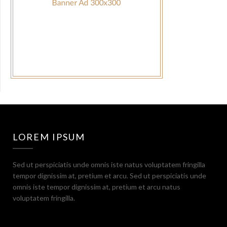
LOREM IPSUM
Sed ut perspiciatis unde omnis iste natus voluptatem fringilla
tempor dignissim at, pretium et arcu. Sed ut perspiciatis unde
omnis iste tempor dignissim at, pretium et arcu natus
voluptatem fringilla.