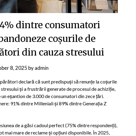
84% dintre consumatori
abandoneze coșurile de
tori din cauza stresului
ber 8, 2025
by
admin
rători declară că sunt predispuși să renunțe la coșurile
resului și a frustrării generate de procesul de achiziție,
 un eșantion de 3.000 de consumatori din zece țări.
tinere: 91% dintre Milleniali și 89% dintre Generația Z
resiunea de a găsi cadoul perfect (75% dintre respondenți),
ot mai mare de reclame și opțiuni disponibile. În 2025,