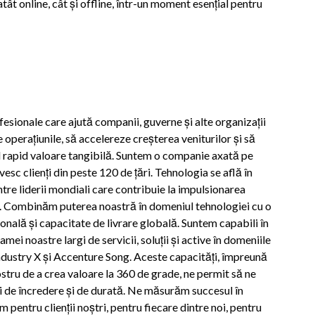
tât online, cât și offline, într-un moment esențial pentru
esionale care ajută companii, guverne și alte organizații
e operațiunile, să accelereze creșterea veniturilor și să
d rapid valoare tangibilă. Suntem o companie axată pe
esc clienți din peste 120 de țări. Tehnologia se află în
ntre liderii mondiali care contribuie la impulsionarea
em. Combinăm puterea noastră în domeniul tehnologiei cu o
ională și capacitate de livrare globală. Suntem capabili în
ei noastre largi de servicii, soluții și active în domeniile
Industry X și Accenture Song. Aceste capacități, împreună
stru de a crea valoare la 360 de grade, ne permit să ne
ții de încredere și de durată. Ne măsurăm succesul în
pentru clienții noștri, pentru fiecare dintre noi, pentru