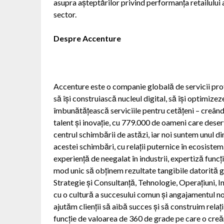
asupra așteptărilor privind performanța retailului a
sector.
Despre Accenture
Accenture este o companie globală de servicii prof
să își construiască nucleul digital, să își optimizez
îmbunătățească serviciile pentru cetățeni – creân
talent și inovație, cu 779.000 de oameni care deserv
centrul schimbării de astăzi, iar noi suntem unul di
acestei schimbări, cu relații puternice în ecosist
experiență de neegalat în industrii, expertiză funcț
mod unic să obținem rezultate tangibile datorită gam
Strategie și Consultanță, Tehnologie, Operațiuni, 
cu o cultură a succesului comun și angajamentul no
ajutăm clienții să aibă succes și să construim rela
funcție de valoarea de 360 de grade pe care o creăm 