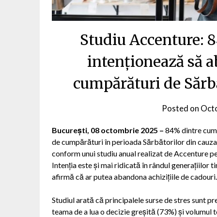
Studiu Accenture: 
intenționează să 
cumpărături de Sărbă
Posted on
Octo
București, 08 octombrie 2025 –
84% dintre cumpă
de cumpărături în perioada Sărbătorilor din cauza st
conform unui studiu anual realizat de Accenture pe
Intenția este și mai ridicată în rândul generațiilor 
afirmă că ar putea abandona achizițiile de cadouri.
Studiul arată că principalele surse de stres sunt p
teama de a lua o decizie greșită (73%) și volumul t