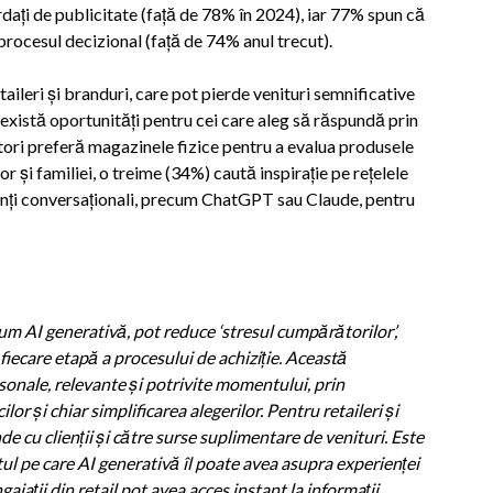
ți de publicitate (față de 78% în 2024), iar 77% spun că
rocesul decizional (față de 74% anul trecut).
aileri și branduri, care pot pierde venituri semnificative
există oportunități pentru cei care aleg să răspundă prin
tori preferă magazinele fizice pentru a evalua produsele
 și familiei, o treime (34%) caută inspirație pe rețelele
istenți conversaționali, precum ChatGPT sau Claude, pentru
cum AI generativă, pot reduce ‘stresul cumpărătorilor’,
fiecare etapă a procesului de achiziție. Această
sonale, relevante și potrivite momentului, prin
r și chiar simplificarea alegerilor. Pentru retaileri și
de cu clienții și către surse suplimentare de venituri. Este
ul pe care AI generativă îl poate avea asupra experienței
jații din retail pot avea acces instant la informații