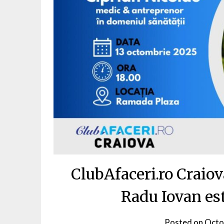
ClubAfaceri.ro Craio
Radu Iovan es
Posted on
Octo