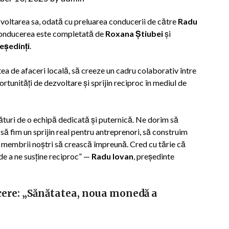
voltarea sa, odată cu preluarea conducerii de către
Radu
, conducerea este completată de
Roxana Știubei
și
eședinți
.
a de afaceri locală, să creeze un cadru colaborativ între
ortunități de dezvoltare și sprijin reciproc în mediul de
ături de o echipă dedicată și puternică. Ne dorim să
să fim un sprijin real pentru antreprenori, să construim
e membrii noștri să crească împreună. Cred cu tărie că
 de a ne susține reciproc” —
Radu Iovan
, președinte
ere: „Sănătatea, noua monedă a