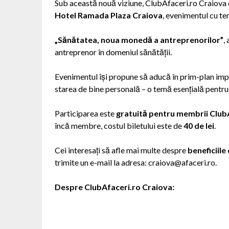
Sub această nouă viziune, ClubAfaceri.ro Craiova 
Hotel Ramada Plaza Craiova
, evenimentul cu te
„Sănătatea, noua monedă a antreprenorilor”
,
antreprenor în domeniul sănătății.
Evenimentul își propune să aducă în prim-plan impo
starea de bine personală – o temă esențială pentru 
Participarea este
gratuită pentru membrii Club
încă membre, costul biletului este de
40 de lei
.
Cei interesați să afle mai multe despre
beneficiile
trimite un e-mail la adresa: craiova@afaceri.ro.
Despre ClubAfaceri.ro Craiova: