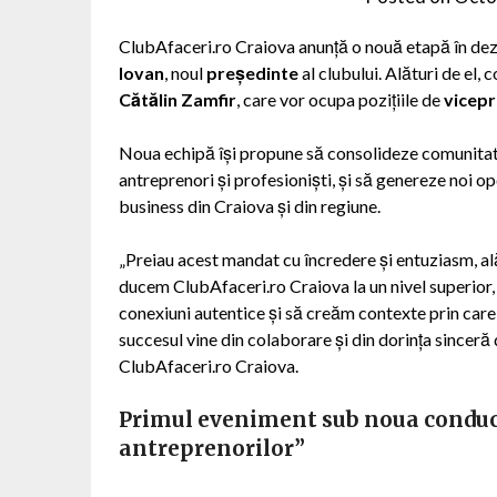
ClubAfaceri.ro Craiova anunță o nouă etapă în dez
Iovan
, noul
președinte
al clubului. Alături de el
Cătălin Zamfir
, care vor ocupa pozițiile de
vicepr
Noua echipă își propune să consolideze comunitate
antreprenori și profesioniști, și să genereze noi op
business din Craiova și din regiune.
„Preiau acest mandat cu încredere și entuziasm, al
ducem ClubAfaceri.ro Craiova la un nivel superior, 
conexiuni autentice și să creăm contexte prin car
succesul vine din colaborare și din dorința sinceră
ClubAfaceri.ro Craiova.
Primul eveniment sub noua conduc
antreprenorilor”