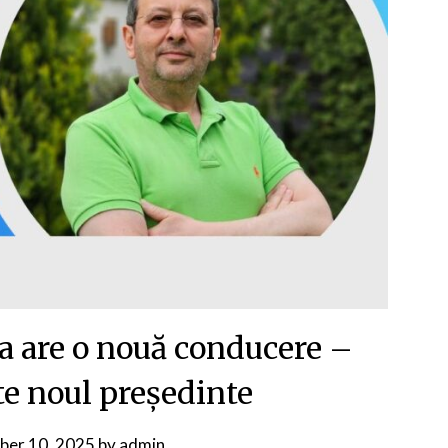
va are o nouă conducere –
te noul președinte
ber 10, 2025
by
admin