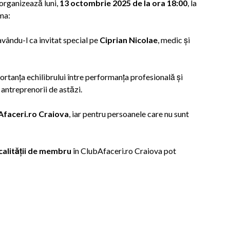
organizează luni,
13 octombrie 2025 de la ora 18:00
, la
ma:
 avându-l ca invitat special pe
Ciprian Nicolae
, medic și
rtanța echilibrului între performanța profesională și
antreprenorii de astăzi.
Afaceri.ro Craiova
, iar pentru persoanele care nu sunt
 calității de membru
în ClubAfaceri.ro Craiova pot