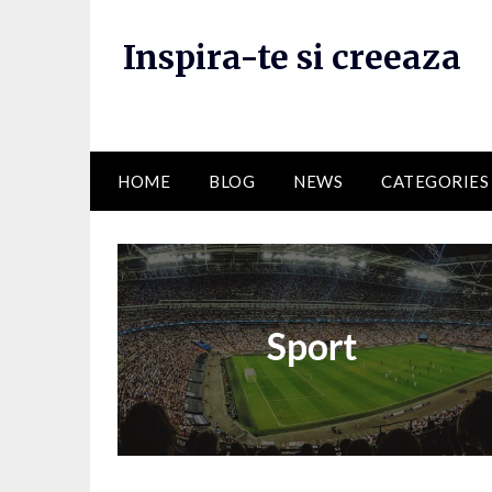
Skip
to
Inspira-te si creeaza
content
HOME
BLOG
NEWS
CATEGORIES