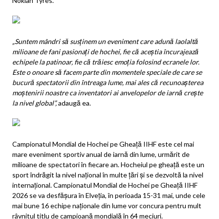
Nokian Tyres.
„Suntem mândri să susținem un eveniment care adună laolaltă
milioane de fani pasionați de hochei, fie că aceștia încurajează
echipele la patinoar, fie că trăiesc emoția folosind ecranele lor.
Este o onoare să facem parte din momentele speciale de care se
bucură spectatorii din întreaga lume, mai ales că recunoașterea
moștenirii noastre ca inventatori ai anvelopelor de iarnă crește
la nivel global”,
adaugă ea.
Campionatul Mondial de Hochei pe Gheață IIHF este cel mai
mare eveniment sportiv anual de iarnă din lume, urmărit de
milioane de spectatori în fiecare an. Hocheiul pe gheață este un
sport îndrăgit la nivel național în multe țări și se dezvoltă la nivel
internațional. Campionatul Mondial de Hochei pe Gheață IIHF
2026 se va desfășura în Elveția, în perioada 15-31 mai, unde cele
mai bune 16 echipe naționale din lume vor concura pentru mult
râvnitul titlu de campioană mondială în 64 meciuri.