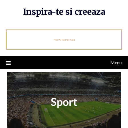
Skip
Inspira-te si creeaza
to
content
Menu