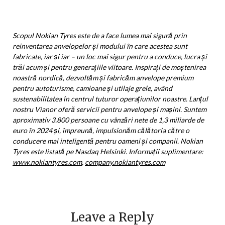
Scopul Nokian Tyres este de a face lumea mai sigură prin
reinventarea anvelopelor și modului în care acestea sunt
fabricate, iar și iar – un loc mai sigur pentru a conduce, lucra și
trăi acum și pentru generațiile viitoare. Inspirați de moștenirea
noastră nordică, dezvoltăm și fabricăm anvelope premium
pentru autoturisme, camioane și utilaje grele, având
sustenabilitatea în centrul tuturor operațiunilor noastre. Lanțul
nostru Vianor oferă servicii pentru anvelope și mașini. Suntem
aproximativ 3.800 persoane cu vânzări nete de 1,3 miliarde de
euro în 2024 și, împreună, impulsionăm călătoria către o
conducere mai inteligentă pentru oameni și companii. Nokian
Tyres este listată pe Nasdaq Helsinki. Informații suplimentare:
www.nokiantyres.com
,
company.nokiantyres.com
Leave a Reply