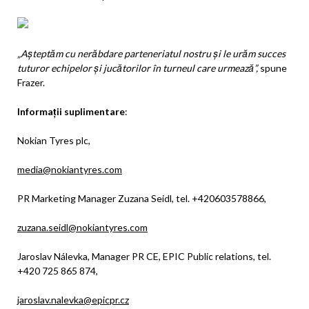
„Așteptăm cu nerăbdare parteneriatul nostru și le urăm succes
tuturor echipelor și jucătorilor în turneul care urmează”,
spune
Frazer.
Informații suplimentare
:
Nokian Tyres plc,
media@nokiantyres.com
PR Marketing Manager Zuzana Seidl, tel. +420603578866,
zuzana.seidl@nokiantyres.com
Jaroslav Nálevka, Manager PR CE, EPIC Public relations, tel.
+420 725 865 874,
jaroslav.nalevka@epicpr.cz