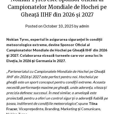
Campionatelor Mondiale de Hochei pe
Gheață IIHF din 2026 și 2027
Posted on
October 10, 2025
by
admin
Nokian Tyres, expertul în asigurarea siguranței în condiții
meteorologice extreme, devine Sponsor Oficial al
Campionatelor Mondiale de Hochei pe Gheață IIHF din 2026
și 2027. Colaborarea vizează turneele care vor avea loc în
Elveția, în 2026 și Germania în 2027.
„
Parteneriatul cu Campionatele Mondiale de Hochei pe Gheață
IIHF din 2026 și 2027 este perfect pentru noi. Hocheiul pe
gheață este un sport conceput pentru condiții extreme. Aceasta
necesită performanțe maxime pe gheață, unde aderența, viteza și
precizia definesc succesul. În mod similar, o anvelopă este
proiectată pentru a oferi un control sigur și o aderență fiabilă pe
șosea, indiferent de condițiile meteorologice”,
spune
Tiina
Frazer
, Vicepreședinte, Branding, Marketing și Comunicare,