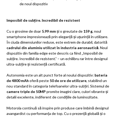
de noul dispozitiv
Imposibil de subțire. Incredibil de rezistent
Cu o grosime de doar
5.99 mm
și o greutate de
159 g
, noul
smartphone impresionează prin eleganță și ușurință în utilizare.
În ciuda dimensiunilor reduse, este extrem de durabil, datorită
cadrului din aluminiu utilizat în industria aeronautică
. Noul
dispozitiv din familia edge este descris ca fiind „Imposibil de
subțire. Incredibil de rezistent.” – un echilibru rar între designul
ultra-subțire și rezistență certificată.
Autonomia este un alt punct forte al noului dispozitiv:
bateria
de 4800 mAh
oferă peste
50 de ore de utilizare
, stabilind un
nou standard în categoria telefoanelor ultra-subțiri. Sistemul de
camere triple de 50MP
promite imagini clare, culori vibrante și
detalii excelente, indiferent de condițiile de luminozitate.
Motorola continuă să inspire prin produse care îmbină designul
avangardist cu performanța de top. Cu o prezență globală și o