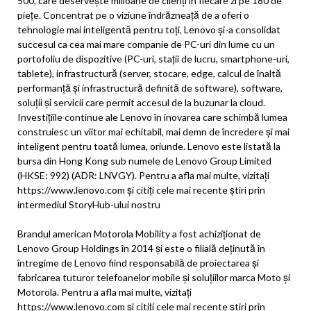
500, care deservește milioane de clienți în fiecare zi pe 180 de
piețe. Concentrat pe o viziune îndrăzneață de a oferi o
tehnologie mai inteligentă pentru toți, Lenovo și-a consolidat
succesul ca cea mai mare companie de PC-uri din lume cu un
portofoliu de dispozitive (PC-uri, stații de lucru, smartphone-uri,
tablete), infrastructură (server, stocare, edge, calcul de înaltă
performanță și infrastructură definită de software), software,
soluții și servicii care permit accesul de la buzunar la cloud.
Investițiile continue ale Lenovo în inovarea care schimbă lumea
construiesc un viitor mai echitabil, mai demn de încredere și mai
inteligent pentru toată lumea, oriunde. Lenovo este listată la
bursa din Hong Kong sub numele de Lenovo Group Limited
(HKSE: 992) (ADR: LNVGY). Pentru a afla mai multe, vizitați
https://www.lenovo.com și citiți cele mai recente știri prin
intermediul StoryHub-ului nostru
Brandul american Motorola Mobility a fost achiziționat de
Lenovo Group Holdings în 2014 și este o filială deținută în
întregime de Lenovo fiind responsabilă de proiectarea și
fabricarea tuturor telefoanelor mobile și soluțiilor marca Moto și
Motorola. Pentru a afla mai multe, vizitați
https://www.lenovo.com și citiți cele mai recente știri prin