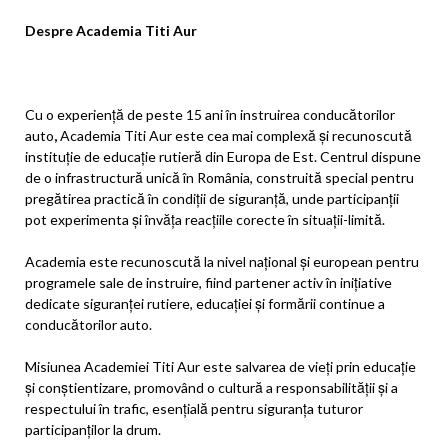
Despre Academia Titi Aur
Cu o experiență de peste 15 ani în instruirea conducătorilor
auto
,
Academia Titi Aur este cea mai complexă și recunoscută
instituție de educație rutieră din Europa de Est. Centrul dispune
de o infrastructură unică în România, construită special pentru
pregătirea practică în condiții de siguranță, unde participanții
pot experimenta și învăța reacțiile corecte în situații-limită.
Academia este recunoscută la nivel național și european pentru
programele sale de instruire, fiind partener activ în inițiative
dedicate siguranței rutiere, educației și formării continue a
conducătorilor auto.
Misiunea Academiei Titi Aur este salvarea de vieți prin educație
și conștientizare, promovând o cultură a responsabilității și a
respectului în trafic, esențială pentru siguranța tuturor
participanților la drum.