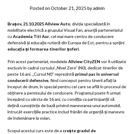
Posted on
October 21, 2025
by
admin
Brașov, 21.10.2025
Allview Auto
, divizia specializată în
mobilitate electrică a grupului Visual Fan, anunță parteneriatul
cu
Academia Titi Aur
, cel mai mare centru de conducere
defensivă și educație rutieră din Europa de Est, pentru a sprijini
educația și formarea tinerilor șoferi
.
Prin acest parteneriat, modelele
Allview CityZEN
vor fi utilizate
exclusiv în cadrul cursului „Nivel Zero” (N0), dedicat tinerilor de
peste 16 ani. „Cursul N0” reprezintă
primul pas în universul
conducerii defensive
, fiind conceput pentru tinerii aflați la
început de drum, în special pentru cei care se află în procesul de
obținere a permisului de conducere. Programul poate fi urmat
începând cu vârsta de 16 ani, cu condiția ca participanții să
dețină cunoștințe de bază privind manevrarea unui automobil,
întrucât exercițiile practice includ frânări de urgență și manevre
de îndemânare la volan.
Scopul acestui curs este de a
crește gradul de