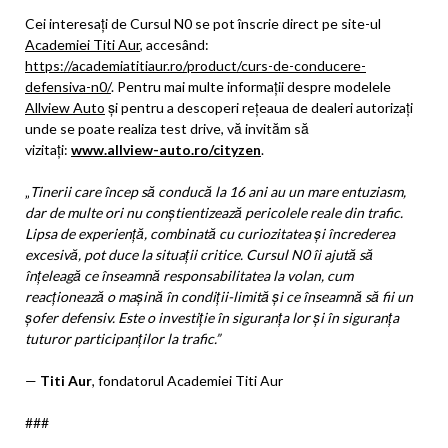
Cei interesați de Cursul N0 se pot înscrie direct pe site-ul
Academiei Titi Aur
, accesând:
https://academiatitiaur.ro/product/curs-de-conducere-
defensiva-n0/
. Pentru mai multe informații despre modelele
Allview Auto
și pentru a descoperi rețeaua de dealeri autorizați
unde se poate realiza test drive, vă invităm să
vizitați:
www.allview-auto.ro/cityzen
.
„
Tinerii care încep să conducă la 16 ani au un mare entuziasm,
dar de multe ori nu conștientizează pericolele reale din trafic.
Lipsa de experiență, combinată cu curiozitatea și încrederea
excesivă, pot duce la situații critice. Cursul N0 îi ajută să
înțeleagă ce înseamnă responsabilitatea la volan, cum
reacționează o mașină în condiții-limită și ce înseamnă să fii un
șofer defensiv. Este o investiție în siguranța lor și în siguranța
tuturor participanților la trafic.”
—
Titi Aur
, fondatorul Academiei Titi Aur
###