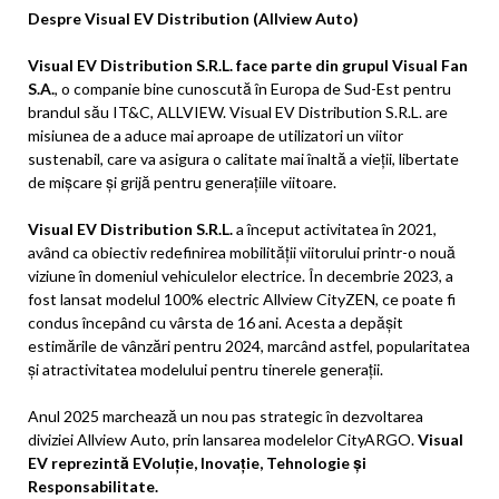
Despre Visual EV Distribution (Allview Auto)
Visual EV Distribution S.R.L. face parte din grupul Visual Fan
S.A.
, o companie bine cunoscută în Europa de Sud-Est pentru
brandul său IT&C, ALLVIEW. Visual EV Distribution S.R.L. are
misiunea de a aduce mai aproape de utilizatori un viitor
sustenabil, care va asigura o calitate mai înaltă a vieții, libertate
de mișcare și grijă pentru generațiile viitoare.
Visual EV Distribution S.R.L.
a început activitatea în 2021,
având ca obiectiv redefinirea mobilității viitorului printr-o nouă
viziune în domeniul vehiculelor electrice. În decembrie 2023, a
fost lansat modelul 100% electric Allview CityZEN, ce poate fi
condus începând cu vârsta de 16 ani. Acesta a depășit
estimările de vânzări pentru 2024, marcând astfel, popularitatea
și atractivitatea modelului pentru tinerele generații.
Anul 2025 marchează un nou pas strategic în dezvoltarea
diviziei Allview Auto, prin lansarea modelelor CityARGO.
Visual
EV reprezintă EVoluție, Inovație, Tehnologie și
Responsabilitate.