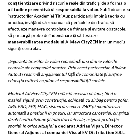
conștientizare
privind riscurile reale din trafic și de a
forma o
atitudine preventivă și responsabilă la volan
. Sub îndrumarea
instructorilor Academiei Titi Aur, participanții îmbină teoria cu
practica, învățând să recunoască pericolele din trafic, să
efectueze manevre controlate de frânare și evitare obstacole,
să parcurgă probe de îndemânare și să testeze
manevrabilitatea modelului Allview CityZEN
într-un mediu
sigur și controlat.
„Siguranța tinerilor la volan reprezintă una dintre valorile
centrale ale companiei noastre. Prin acest parteneriat, Allview
Auto își reafirmă angajamentul față de comunitate și susține
educația rutieră ca pilon al responsabilității sociale.
Modelul Allview CityZEN reflectă această viziune, fiind o
mașină sigură prin construcție, echipată cu airbag pentru șofer,
ABS, EBD, EPS, HAC, sistem de camere 360° și monitorizare
automată a presiunii în pneuri, iar structura caroseriei, cu grinzi
de oțel anticoliziune și întărituri laterale, asigură protecție
sporită în orice situație.”
a declarat Adrian Vișan, Director
General Adjunct al companiei Visual EV Distribution S.R.L.