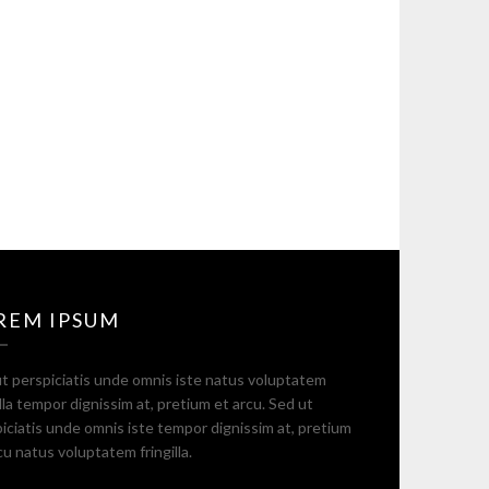
REM IPSUM
t perspiciatis unde omnis iste natus voluptatem
illa tempor dignissim at, pretium et arcu. Sed ut
iciatis unde omnis iste tempor dignissim at, pretium
cu natus voluptatem fringilla.