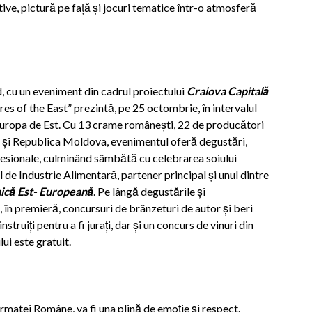
tive, pictură pe față și jocuri tematice într-o atmosferă
, cu un eveniment din cadrul proiectului
Craiova Capitală
res of the East” prezintă, pe 25 octombrie, în intervalul
 Europa de Est. Cu 13 crame românești, 22 de producători
ria și Republica Moldova, evenimentul oferă degustări,
ofesionale, culminând sâmbătă cu celebrarea soiului
 de Industrie Alimentară, partener principal și unul dintre
ică Est- Europeană
. Pe lângă degustările și
 în premieră, concursuri de brânzeturi de autor și beri
nstruiți pentru a fi jurați, dar și un concurs de vinuri din
ui este gratuit.
matei Române, va fi una plină de emoție și respect.