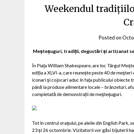
Weekendul tradițiilo
Cr
Posted on
Octo
Meșteșuguri, tradiții, degustări și artizanat s
În Piața William Shakespeare, are loc Târgul Meșter
ediția a XLVI-a, care reunește peste 40 de meșteri di
iconari și cojocari aduc în fața publicului obiecte t
până la produse alimentare locale – brânzeturi, afu
completată de demonstrații de meșteșuguri.
Tot în centrul orașului, pe aleile din English Park
23 și 26 octombrie. Vizitatorii vor găsi bijuterii 