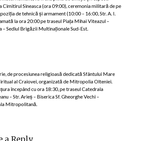
la Cimitirul Sineasca (ora 09:00), ceremonia militară de pe
poziția de tehnică și armament (10:00 – 16:00, Str. A. I.
amată la ora 20:00 pe traseul Piața Mihai Viteazul –
a – Sediul Brigăzii Multinaționale Sud-Est.
brie, de procesiunea religioasă dedicată Sfântului Mare
ritual al Craiovei, organizată de Mitropolia Olteniei.
ășura începând cu ora 18:30, pe traseul Catedrala
eanu – Str. Arieș – Biserica Sf. Gheorghe Vechi –
ala Mitropolitană.
e a Reply