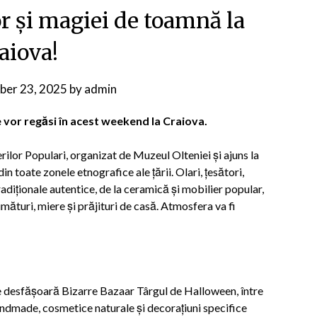
r și magiei de toamnă la
aiova!
ber 23, 2025
by
admin
e vor regăsi în acest weekend la Craiova.
ilor Populari, organizat de Muzeul Olteniei și ajuns la
n toate zonele etnografice ale țării. Olari, țesători,
radiționale autentice, de la ceramică și mobilier popular,
mături, miere și prăjituri de casă. Atmosfera va fi
, se desfășoară Bizarre Bazaar Târgul de Halloween, între
handmade, cosmetice naturale și decorațiuni specifice