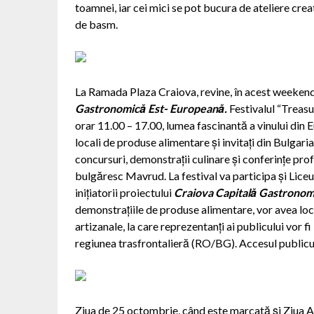
toamnei, iar cei mici se pot bucura de ateliere crea
de basm.
La Ramada Plaza Craiova, revine, în acest weekend
Gastronomică Est- Europeană.
Festivalul “Treasu
orar 11.00 – 17.00, lumea fascinantă a vinului din
locali de produse alimentare și invitați din Bulga
concursuri, demonstrații culinare și conferințe pr
bulgăresc Mavrud. La festival va participa și Liceul
inițiatorii proiectului
Craiova Capitală Gastronom
demonstrațiile de produse alimentare, vor avea loc,
artizanale, la care reprezentanți ai publicului vor fi i
regiunea trasfrontalieră (RO/BG). Accesul publicul
Ziua de 25 octombrie, când este marcată și Ziua Ar