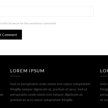
in this browser for the next time I comment.
LOREM IPSUM
LO
Sed ut perspiciatis unde omnis iste natus voluptatem
Sed u
fringilla tempor dignissim at, pretium et arcu. Sed ut
fring
ium
perspiciatis unde omnis iste tempor dignissim at,
persp
pretium et arcu natus voluptatem fringilla.
et ar