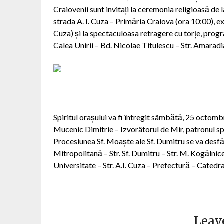
Craiovenii sunt invitați la ceremonia religioasă de 
strada A. I. Cuza – Primăria Craiova (ora 10:00), ex
Cuza) și la spectaculoasa retragere cu torțe, progr
Calea Unirii – Bd. Nicolae Titulescu – Str. Amaradi
Spiritul orașului va fi întregit sâmbătă, 25 octom
Mucenic Dimitrie – Izvorâtorul de Mir, patronul spi
Procesiunea Sf. Moaște ale Sf. Dumitru se va desf
Mitropolitană – Str. Sf. Dumitru – Str. M. Kogălnic
Universitate – Str. A.I. Cuza – Prefectură – Catedr
Leav