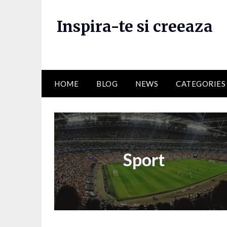
Skip
to
Inspira-te si creeaza
content
HOME
BLOG
NEWS
CATEGORIES