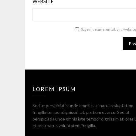
WEBSITE
Save my name, email, and website 
LOREM IPSUM
Sed ut perspiciatis unde omnis iste natus voluptatem
fringilla tempor dignissim at, pretium et arcu. Sed ut
perspiciatis unde omnis iste tempor dignissim at, pret
et arcu natus voluptatem fringilla.