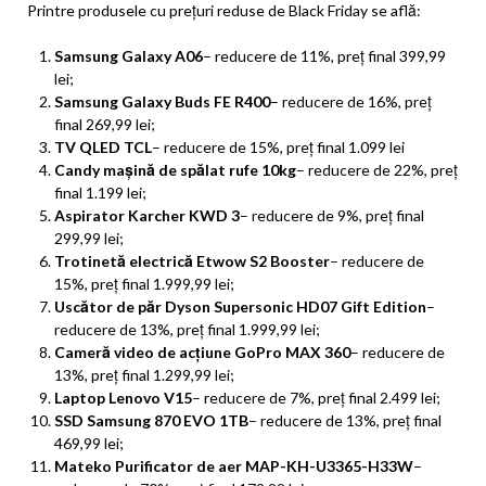
Printre produsele cu prețuri reduse de Black Friday se află:
Samsung Galaxy A06
– reducere de 11%, preț final 399,99
lei;
Samsung Galaxy Buds FE R400
– reducere de 16%, preț
final 269,99 lei;
TV QLED TCL
– reducere de 15%, preț final 1.099 lei
Candy mașină de spălat rufe 10kg
– reducere de 22%, preț
final 1.199 lei;
Aspirator Karcher KWD 3
– reducere de 9%, preț final
299,99 lei;
Trotinetă electrică Etwow S2 Booster
– reducere de
15%, preț final 1.999,99 lei;
Uscător de păr Dyson Supersonic HD07 Gift Edition
–
reducere de 13%, preț final 1.999,99 lei;
Cameră video de acțiune GoPro MAX 360
– reducere de
13%, preț final 1.299,99 lei;
Laptop Lenovo V15
– reducere de 7%, preț final 2.499 lei;
SSD Samsung 870 EVO 1TB
– reducere de 13%, preț final
469,99 lei;
Mateko Purificator de aer MAP-KH-U3365-H33W
–