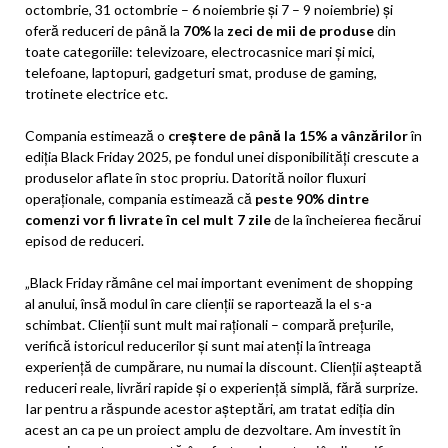
octombrie, 31 octombrie – 6 noiembrie și 7 – 9 noiembrie) și
oferă reduceri de până la
70%
la
zeci de mii de produse
din
toate categoriile: televizoare, electrocasnice mari și mici,
telefoane, laptopuri, gadgeturi smat, produse de gaming,
trotinete electrice etc.
Compania estimează o
creștere de până la 15% a vânzărilor
în
ediția Black Friday 2025, pe fondul unei disponibilități crescute a
produselor aflate în stoc propriu. Datorită noilor fluxuri
operaționale, compania estimează că
peste 90% dintre
comenzi vor fi livrate în cel mult 7 zile
de la încheierea fiecărui
episod de reduceri.
„Black Friday rămâne cel mai important eveniment de shopping
al anului, însă modul în care clienții se raportează la el s-a
schimbat. Clienții sunt mult mai raționali – compară prețurile,
verifică istoricul reducerilor și sunt mai atenți la întreaga
experiență de cumpărare, nu numai la discount. Clienții așteaptă
reduceri reale, livrări rapide și o experiență simplă, fără surprize.
Iar pentru a răspunde acestor așteptări, am tratat ediția din
acest an ca pe un proiect amplu de dezvoltare. Am investit în