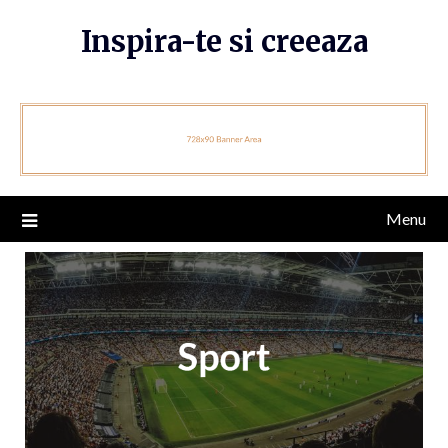
Skip
Inspira-te si creeaza
to
content
Menu