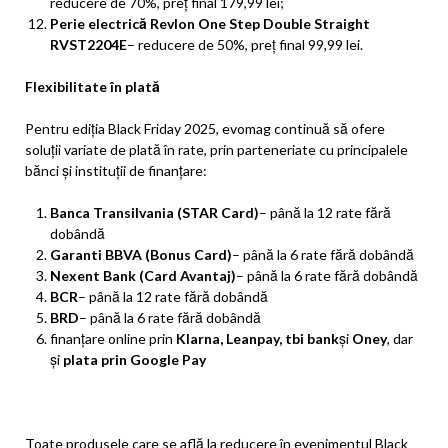
reducere de 70%, preț final 179,99 lei;
Perie electrică Revlon One Step Double Straight
RVST2204E
– reducere de 50%, preț final 99,99 lei.
Flexibilitate în plată
Pentru ediția Black Friday 2025, evomag continuă să ofere
soluții variate de plată în rate, prin parteneriate cu principalele
bănci și instituții de finanțare:
Banca Transilvania (STAR Card)
– până la 12 rate fără
dobândă
Garanti BBVA (Bonus Card)
– până la 6 rate fără dobândă
Nexent Bank (Card Avantaj)
– până la 6 rate fără dobândă
BCR
– până la 12 rate fără dobândă
BRD
– până la 6 rate fără dobândă
finanțare online prin
Klarna, Leanpay, tbi bank
și
Oney
, dar
și
plata prin Google Pay
Toate produsele care se află la reducere în evenimentul Black