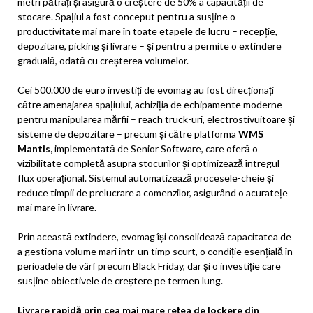
metri pătrați și asigură o creștere de 50% a capacității de
stocare. Spațiul a fost conceput pentru a susține o
productivitate mai mare în toate etapele de lucru – recepție,
depozitare, picking și livrare – și pentru a permite o extindere
graduală, odată cu creșterea volumelor.
Cei 500.000 de euro investiți de evomag au fost direcționați
către amenajarea spațiului, achiziția de echipamente moderne
pentru manipularea mărfii – reach truck-uri, electrostivuitoare și
sisteme de depozitare – precum și către platforma
WMS
Mantis,
implementată de Senior Software, care oferă o
vizibilitate completă asupra stocurilor și optimizează întregul
flux operațional. Sistemul automatizează procesele-cheie și
reduce timpii de prelucrare a comenzilor, asigurând o acuratețe
mai mare în livrare.
Prin această extindere, evomag își consolidează capacitatea de
a gestiona volume mari într-un timp scurt, o condiție esențială în
perioadele de vârf precum Black Friday, dar și o investiție care
susține obiectivele de creștere pe termen lung.
Livrare rapidă prin cea mai mare rețea de lockere din