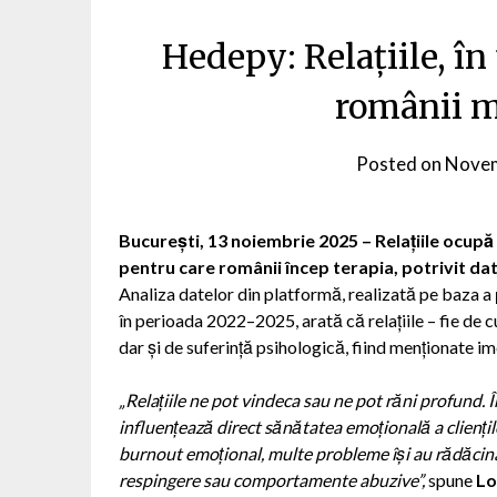
Hedepy: Relațiile, în
românii m
Posted on
Novem
București, 13 noiembrie 2025 – Relațiile ocupă 
pentru care românii încep terapia, potrivit d
Analiza datelor din platformă, realizată pe baza a
în perioada 2022–2025, arată că relațiile – fie de c
dar și de suferință psihologică, fiind menționate im
„Relațiile ne pot vindeca sau ne pot răni profund.
influențează direct sănătatea emoțională a cliențil
burnout emoțional, multe probleme își au rădăcina î
respingere sau comportamente abuzive”,
spune
Lo