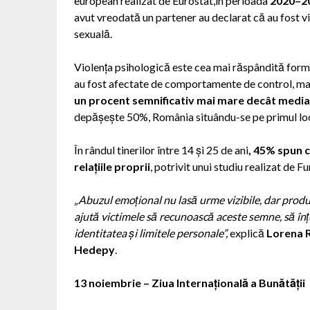
european realizat de Eurostat,în perioada
2020–2
avut vreodată un partener au declarat că au fost vi
sexuală.
Violența psihologică este cea mai răspândită for
au fost afectate de comportamente de control, mani
un procent semnificativ mai mare decât medi
depășește 50%, România situându-se pe primul loc î
În rândul tinerilor între 14 și 25 de ani
, 45% spun c
relațiile proprii
, potrivit unui studiu realizat de 
„Abuzul emoțional nu lasă urme vizibile, dar produce
ajută victimele să recunoască aceste semne, să în
identitatea și limitele personale”,
explică
Lorena 
Hedepy
.
13 noiembrie – Ziua Internațională a Bunătății