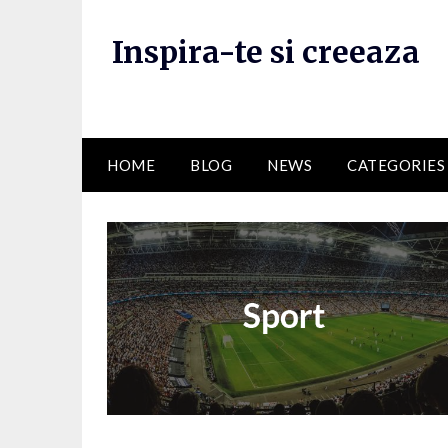
Skip
to
Inspira-te si creeaza
content
HOME
BLOG
NEWS
CATEGORIES