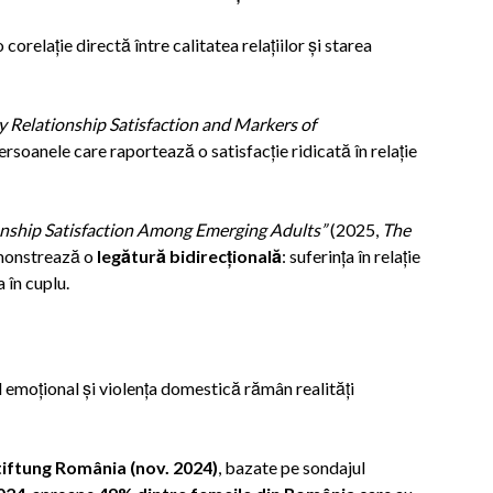
orelație directă între calitatea relațiilor și starea
y Relationship Satisfaction and Markers of
rsoanele care raportează o satisfacție ridicată în relație
nship Satisfaction Among Emerging Adults”
(2025,
The
demonstrează o
legătură bidirecțională
: suferința în relație
 în cuplu.
l emoțional și violența domestică rămân realități
tiftung România (nov. 2024)
, bazate pe sondajul