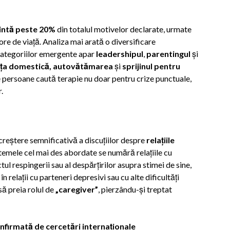
intă
peste 20%
din totalul motivelor declarate, urmate
jore de viață. Analiza mai arată o diversificare
 categoriilor emergente apar
leadershipul
,
parentingul
și
nța domestică, autovătămarea
și
sprijinul pentru
 persoane caută terapie nu doar pentru crize punctuale,
.
reștere semnificativă a discuțiilor despre
relațiile
btemele cel mai des abordate se numără relațiile cu
ul respingerii sau al despărțirilor asupra stimei de sine,
n relații cu parteneri depresivi sau cu alte dificultăți
să preia rolul de
„caregiver”
, pierzându-și treptat
onfirmată de cercetări internaționale