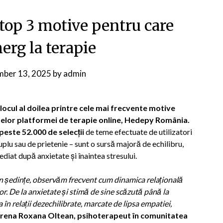
 top 3 motive pentru care
erg la terapie
ber 13, 2025
by
admin
locul al doilea printre cele mai frecvente motive
atelor platformei de terapie online, Hedepy România.
peste 52.000 de selecții
de teme efectuate de utilizatori
uplu sau de prietenie – sunt o sursă majoră de echilibru,
ediat după anxietate și înaintea stresului.
 În ședințe, observăm frecvent cum dinamica relațională
or. De la anxietate și stimă de sine scăzută până la
n relații dezechilibrate, marcate de lipsa empatiei,
rena Roxana Oltean
, psihoterapeut în comunitatea