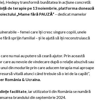
ie), Hedepy transformă bunătatea în acțiune concretă:
edință de terapie pe 13 noiembrie, platforma donează
l proiectului „Mame fără PAUZĂ”
– dedicat mamelor
ulnerabile – femei care își cresc singure copiii, unele
 fără sprijin familial – și le ajută să își reconstruiască
 care nu mai au putere să ceară ajutor. Prin această
or care au nevoie de vindecare după o relație abuzivă sau
te unul din modurile prin care aducem terapia mai aproape
 resursă vitală atunci când trebuie să o iei de la capăt”,
er România & Ucraina.
ințe facilitate
, iar utilizatorii din România se numără
relansarea brandului din septembrie 2024.