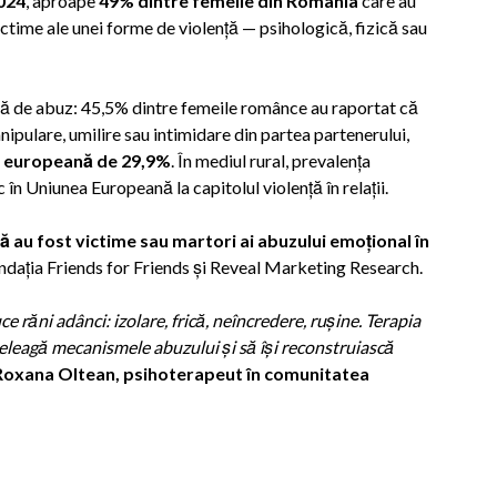
024
, aproape
49% dintre femeile din România
care au
ctime ale unei forme de violență — psihologică, fizică sau
mă de abuz: 45,5% dintre femeile românce au raportat că
pulare, umilire sau intimidare din partea partenerului,
a europeană de 29,9%
. În mediul rural, prevalența
n Uniunea Europeană la capitolul violență în relații.
ă au fost victime sau martori ai abuzului emoțional în
Fundația Friends for Friends și Reveal Marketing Research.
 răni adânci: izolare, frică, neîncredere, rușine. Terapia
țeleagă mecanismele abuzului și să își reconstruiască
Roxana Oltean
, psihoterapeut în comunitatea