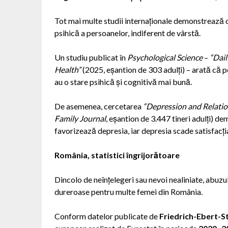
Tot mai multe studii internaționale demonstrează o c
psihică a persoanelor, indiferent de vârstă.
Un studiu publicat în
Psychological Science
–
“Dail
Health”
(2025, eșantion de 303 adulți) – arată că pe
au o stare psihică și cognitivă mai bună.
De asemenea, cercetarea
“Depression and Relatio
Family Journal
, eșantion de 3.447 tineri adulți) 
favorizează depresia, iar depresia scade satisfacția
România, statistici îngrijorătoare
Dincolo de neînțelegeri sau nevoi nealiniate, abuzu
dureroase pentru multe femei din România.
Conform datelor publicate de
Friedrich-Ebert-S