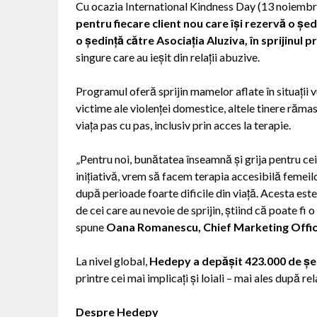
Cu ocazia International Kindness Day (13 noiembr
pentru fiecare client nou care își rezervă o ș
o ședință către Asociația Aluziva, în sprijinu
singure care au ieșit din relații abuzive.
Programul oferă sprijin mamelor aflate în situații v
victime ale violenței domestice, altele tinere rămase
viața pas cu pas, inclusiv prin acces la terapie.
„Pentru noi, bunătatea înseamnă și grija pentru cei
inițiativă, vrem să facem terapia accesibilă femeil
după perioade foarte dificile din viață. Acesta es
de cei care au nevoie de sprijin, știind că poate fi o
spune
Oana Romanescu, Chief Marketing Offic
La nivel global,
Hedepy a depășit 423.000 de șed
printre cei mai implicați și loiali – mai ales după 
Despre Hedepy