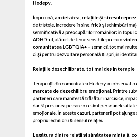
Hedepy
.
Împreună,
anxietatea, relațiile și stresul reprez
de tristețe, încredere în sine, frică și schimbări ma
semnificativă a preocupărilor românilor: în topul
ADHD-ul
, alături de teme sensibile precum
viole
comunitatea LGBTQIA+
– semn că tot mai multe
ci și pentru dezvoltare personală și sprijin identitar
Relațiile dezechilibrate, tot mai des în terapie
Terapeuții din comunitatea Hedepy au observat o c
marcate de dezechilibru emoțional
. Printre su
parteneri care manifestă trăsături narcisice, impact
dar și presiunea pe care o resimt persoanele aflate î
emoționale. În aceste cazuri, partenerii pot ajunge 
propriul echilibru și sensul relației.
Legătura dintre relații și sănătatea mintală, c