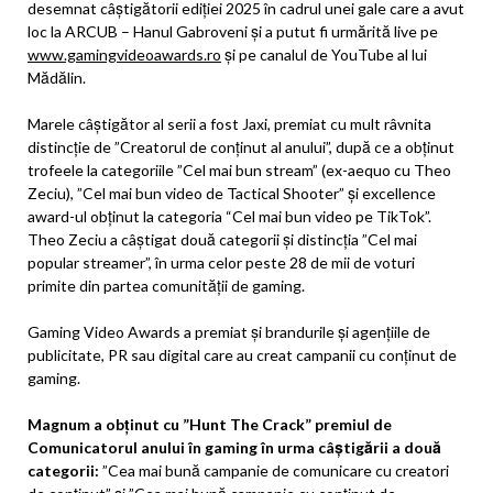
desemnat câștigătorii ediției 2025 în cadrul unei gale care a avut
loc la ARCUB – Hanul Gabroveni și a putut fi urmărită live pe
www.gamingvideoawards.ro
și pe canalul de YouTube al lui
Mădălin.
Marele câștigător al serii a fost Jaxi, premiat cu mult râvnita
distincție de ”Creatorul de conținut al anului”, după ce a obținut
trofeele la categoriile ”Cel mai bun stream” (ex-aequo cu Theo
Zeciu), ”Cel mai bun video de Tactical Shooter” și excellence
award-ul obținut la categoria “Cel mai bun video pe TikTok”.
Theo Zeciu a câștigat două categorii și distincția ”Cel mai
popular streamer”, în urma celor peste 28 de mii de voturi
primite din partea comunității de gaming.
Gaming Video Awards a premiat și brandurile și agențiile de
publicitate, PR sau digital care au creat campanii cu conținut de
gaming.
Magnum
a obținut cu ”Hunt The Crack” premiul de
Comunicatorul anului în gaming în urma câștigării a două
categorii:
”Cea mai bună campanie de comunicare cu creatori