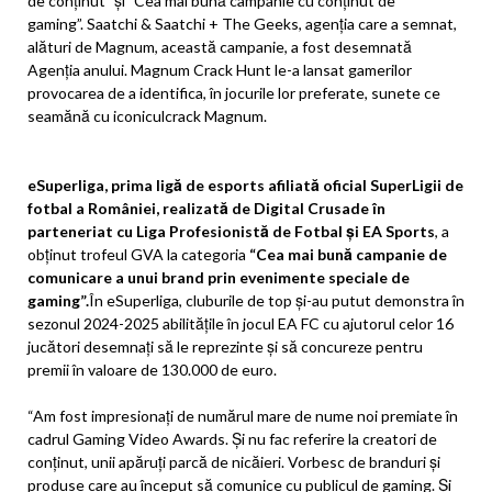
de conținut” și ”Cea mai bună campanie cu conținut de
gaming”. Saatchi & Saatchi + The Geeks, agenția care a semnat,
alături de Magnum, această campanie, a fost desemnată
Agenția anului. Magnum Crack Hunt le-a lansat gamerilor
provocarea de a identifica, în jocurile lor preferate, sunete ce
seamănă cu iconiculcrack Magnum.
eSuperliga, prima ligă de esports afiliată oficial SuperLigii de
fotbal a României, realizată de Digital Crusade în
parteneriat cu Liga Profesionistă de Fotbal și EA Sports
, a
obținut trofeul GVA la categoria
“Cea mai bun
ă campanie de
comunicare a unui brand prin evenimente speciale de
gaming
”.
În eSuperliga, cluburile de top și-au putut demonstra în
sezonul 2024-2025 abilitățile în jocul EA FC cu ajutorul celor 16
jucători desemnați să le reprezinte și să concureze pentru
premii în valoare de 130.000 de euro.
“Am fost impresionați de numărul mare de nume noi premiate în
cadrul Gaming Video Awards. Și nu fac referire la creatori de
conținut, unii apăruți parcă de nicăieri. Vorbesc de branduri și
produse care au început să comunice cu publicul de gaming. Și