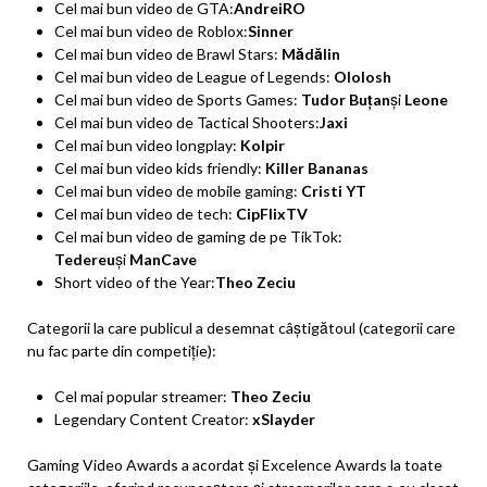
Cel mai bun video de GTA:
AndreiRO
Cel mai bun video de Roblox:
Sinner
Cel mai bun video de Brawl Stars:
Mădălin
Cel mai bun video de League of Legends:
Ololosh
Cel mai bun video de Sports Games:
Tudor Buțan
și
Leone
Cel mai bun video de Tactical Shooters:
Jaxi
Cel mai bun video longplay:
Kolpir
Cel mai bun video kids friendly:
Killer Bananas
Cel mai bun video de mobile gaming:
Cristi YT
Cel mai bun video de tech:
CipFlixTV
Cel mai bun video de gaming de pe TikTok:
Tedereu
și
ManCave
Short video of the Year:
Theo Zeciu
Categorii la care publicul a desemnat câștigătoul (categorii care
nu fac parte din competiție):
Cel mai popular streamer:
Theo Zeciu
Legendary Content Creator:
xSlayder
Gaming Video Awards a acordat și Excelence Awards la toate