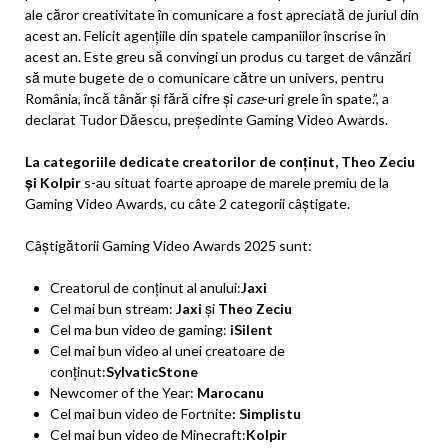
ale căror creativitate în comunicare a fost apreciată de juriul din
acest an. Felicit agențiile din spatele campaniilor înscrise în
acest an. Este greu să convingi un produs cu target de vânzări
să mute bugete de o comunicare către un univers, pentru
România, încă tânăr și fără cifre și
case
-uri grele în spate.”, a
declarat Tudor Dăescu, președinte Gaming Video Awards.
La categoriile dedicate creatorilor de conținut, Theo Zeciu
și Kolpir
s-au situat foarte aproape de marele premiu de la
Gaming Video Awards, cu câte 2 categorii câștigate.
Câștigătorii Gaming Video Awards 2025 sunt:
Creatorul de conținut al anului:
Jaxi
Cel mai bun stream:
Jaxi
și
Theo Zeciu
Cel ma bun video de gaming:
iSilent
Cel mai bun video al unei creatoare de
conținut:
SylvaticStone
Newcomer of the Year:
Marocanu
Cel mai bun video de Fortnite
: Simplistu
Cel mai bun video de Minecraft:
Kolpir