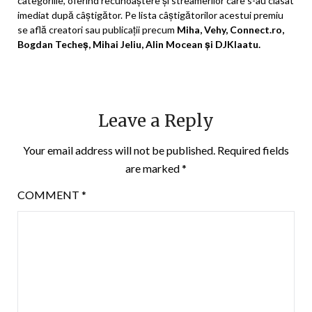
categoriile, oferind recunoaștere și streamerilor care s-au clasat
imediat după câștigător. Pe lista câștigătorilor acestui premiu
se află creatori sau publicații precum
Miha
, Vehy, Connect.ro,
Bogdan Techeș, Mihai Jeliu, Alin Mocean și DJKlaatu.
Leave a Reply
Your email address will not be published.
Required fields
are marked
*
COMMENT
*