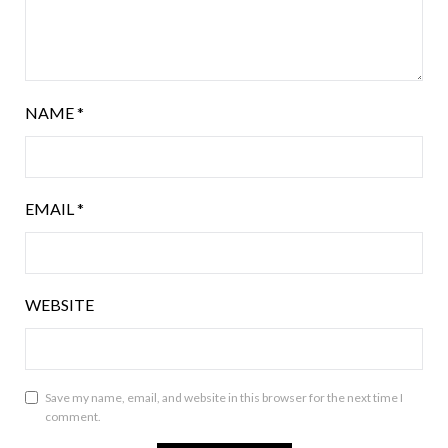
NAME
*
EMAIL
*
WEBSITE
Save my name, email, and website in this browser for the next time I
comment.