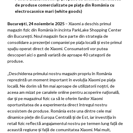
de produse comercializate pe piața din România cu
electrocasnice mari (white goods)
București, 24 noiembrie 2025
– Xiaomi a deschis primul
magazin fizic din România în incinta ParkLake Shopping Center
din București. Noul magazin face parte din strategia de
consolidare a prezenței companiei pe piața locală și este primul
spațiu operat direct de Xiaomi. Consumatorii vor putea
descoperi aici o gamă variată de aproape 40 categorii de
produse.
„Deschiderea primului nostru magazin propriu în România
reprezintă un moment important în evoluția Xiaomi pe piața
locală. Ne dorim să fim mai aproape de utilizatorii noștri, de
aceea am mizat pe canalele online pentru acoperire națională,
dar și pe magazinul fizic ca să le oferim fanilor Xiaomi
oportunitatea de a experimenta direct întregul nostru
ecosistem de produse. România este una dintre cele mai
dinamice piețe din Europa Centrală și de Est, iar investiția în
retail fizic reflectă angajamentul nostru pe termen lung față de
această regiune și față de comunitatea Xiaomi. Mai mult,