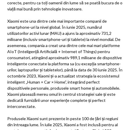
corecte, pentru ca toți oamenii din lume să se poată bucura de o
viață mai bună prin tehnologie inovatoare.
Xiaomi este una dintre cele mai importante companii de
smartphone-uri la nivel global. În iunie 2025, numărul
utilizatorilor activi lunar (MAU) a ajuns la aproximativ 731,2
milioane (inclusiv smartphone-uri și tablete) la nivel mondial. De
asemenea, compania a creat una dintre cele mai mari platforme
AIoT (Inteligență Artificială + Internet of Things) pentru
consumatori, atingând aproximativ 989,1 milioane de dispozitive
inteligente conectate la platforma sa (cu excepția smartphone-
urilor, laptopurilor și tabletelor), până la data de 30 iunie 2025. În
octombrie 2023, Xiaomi și-a actualizat strategia la ecosistemul
inteligent „Human × Car × Home”, integrând perfect
dispozitivele personale, produsele smart home și automobilele.
Xiaomi plasează mereu omul în centrul strategiei sale și este
dedicată furnizării unor experiențe complete și perfect
interconectate.
Produsele Xiaomi sunt prezente în peste 100 de țări și regiuni
din întreaga lume. În iulie 2025, Xiaomi a fost inclusă pentru al