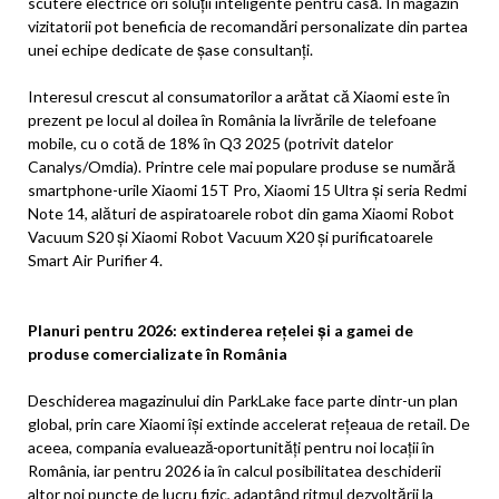
scutere electrice ori soluții inteligente pentru casă. În magazin
vizitatorii pot beneficia de recomandări personalizate din partea
unei echipe dedicate de șase consultanți.
Interesul crescut al consumatorilor a arătat că Xiaomi este în
prezent pe locul al doilea în România la livrările de telefoane
mobile, cu o cotă de 18% în Q3 2025 (potrivit datelor
Canalys/Omdia). Printre cele mai populare produse se numără
smartphone-urile Xiaomi 15T Pro, Xiaomi 15 Ultra și seria Redmi
Note 14, alături de aspiratoarele robot din gama Xiaomi Robot
Vacuum S20 și Xiaomi Robot Vacuum X20 și purificatoarele
Smart Air Purifier 4.
Planuri pentru 2026: extinderea rețelei și a gamei de
produse comercializate în România
Deschiderea magazinului din ParkLake face parte dintr-un plan
global, prin care Xiaomi își extinde accelerat rețeaua de retail. De
aceea, compania evaluează
oportunități pentru noi locații în
România, iar pentru 2026 ia în calcul posibilitatea deschiderii
altor noi puncte de lucru fizic, adaptând ritmul dezvoltării la