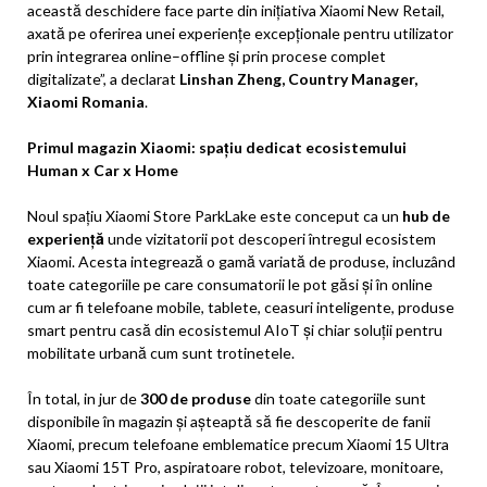
această deschidere face parte din inițiativa Xiaomi New Retail,
axată pe oferirea unei experiențe excepționale pentru utilizator
prin integrarea online–offline și prin procese complet
digitalizate”, a declarat
Linshan Zheng, Country Manager,
Xiaomi Romania
.
Primul magazin Xiaomi: spațiu dedicat ecosistemului
Human x Car x Home
Noul spațiu Xiaomi Store ParkLake este conceput ca un
hub de
experiență
unde vizitatorii pot descoperi întregul ecosistem
Xiaomi. Acesta integrează o gamă variată de produse, incluzând
toate categoriile pe care consumatorii le pot găsi și în online
cum ar fi telefoane mobile, tablete, ceasuri inteligente, produse
smart pentru casă din ecosistemul AIoT și chiar soluții pentru
mobilitate urbană cum sunt trotinetele.
În total, in jur de
300
de produse
din toate categoriile sunt
disponibile în magazin și așteaptă să fie descoperite de fanii
Xiaomi, precum telefoane emblematice precum Xiaomi 15 Ultra
sau Xiaomi 15T Pro, aspiratoare robot, televizoare, monitoare,