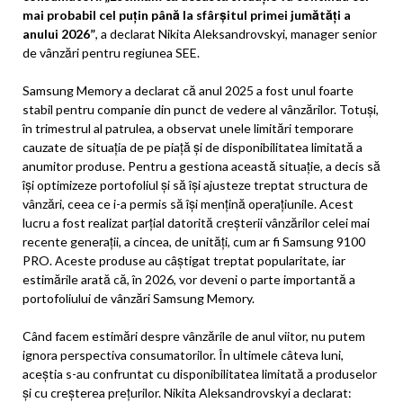
mai probabil cel puțin până la sfârșitul primei jumătăți a
anului 2026”
, a declarat Nikita Aleksandrovskyi, manager senior
de vânzări pentru regiunea SEE.
Samsung Memory a declarat că anul 2025 a fost unul foarte
stabil pentru companie din punct de vedere al vânzărilor. Totuși,
în trimestrul al patrulea, a observat unele limitări temporare
cauzate de situația de pe piață și de disponibilitatea limitată a
anumitor produse. Pentru a gestiona această situație, a decis să
își optimizeze portofoliul și să își ajusteze treptat structura de
vânzări, ceea ce i-a permis să își mențină operațiunile. Acest
lucru a fost realizat parțial datorită creșterii vânzărilor celei mai
recente generații, a cincea, de unități, cum ar fi Samsung 9100
PRO. Aceste produse au câștigat treptat popularitate, iar
estimările arată că, în 2026, vor deveni o parte importantă a
portofoliului de vânzări Samsung Memory.
Când facem estimări despre vânzările de anul viitor, nu putem
ignora perspectiva consumatorilor. În ultimele câteva luni,
aceștia s-au confruntat cu disponibilitatea limitată a produselor
și cu creșterea prețurilor. Nikita Aleksandrovskyi a declarat: