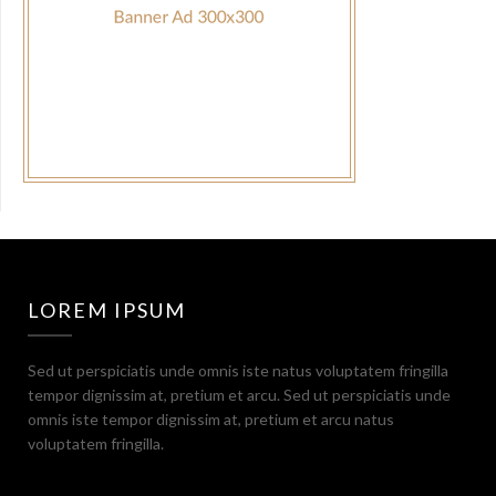
LOREM IPSUM
Sed ut perspiciatis unde omnis iste natus voluptatem fringilla
tempor dignissim at, pretium et arcu. Sed ut perspiciatis unde
omnis iste tempor dignissim at, pretium et arcu natus
voluptatem fringilla.