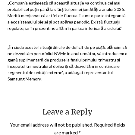
„Compania estimează că această situație va continua cel mai
probabil cel puțin până la sfârșitul primei jumătăți a anului 2026.
Merită menționat că astfel de fluctuații sunt o parte integrantă
a ecosistemului pieței și pot apărea periodic. Există fluctuații
regulate, iar în prezent ne aflăm în partea inferioară a ciclului.”
„În ciuda acestei situații dificile de deficit de pe piață, plănuim să
ne dezvoltăm portofoliul NVMe în anul următor, să introducem o
gamă suplimentară de produse la finalul primului trimestru și
începutul trimestrului al doilea și să dezvoltăm în continuare
segmentul de unități externe”, a adăugat reprezentantul
Samsung Memory.
Leave a Reply
Your email address will not be published.
Required fields
are marked
*