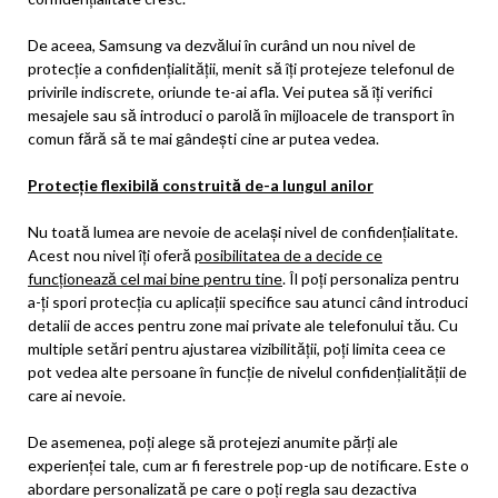
De aceea, Samsung va dezvălui în curând un nou nivel de
protecție a confidențialității, menit să îți protejeze telefonul de
privirile indiscrete, oriunde te-ai afla. Vei putea să îți verifici
mesajele sau să introduci o parolă în mijloacele de transport în
comun fără să te mai gândești cine ar putea vedea.
Protecție flexibilă construită de-a lungul anilor
Nu toată lumea are nevoie de același nivel de confidențialitate.
Acest nou nivel îți oferă
posibilitatea de a decide ce
funcționează cel mai bine pentru tine
. Îl poți personaliza pentru
a-ți spori protecția cu aplicații specifice sau atunci când introduci
detalii de acces pentru zone mai private ale telefonului tău. Cu
multiple setări pentru ajustarea vizibilității, poți limita ceea ce
pot vedea alte persoane în funcție de nivelul confidențialității de
care ai nevoie.
De asemenea, poți alege să protejezi anumite părți ale
experienței tale, cum ar fi ferestrele pop-up de notificare. Este o
abordare personalizată pe care o poți regla sau dezactiva