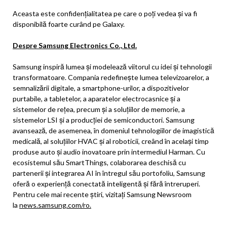
Aceasta este confidențialitatea pe care o poți vedea și va fi
disponibilă foarte curând pe Galaxy.
Despre Samsung Electronics Co., Ltd.
Samsung inspiră lumea și modelează viitorul cu idei și tehnologii
transformatoare. Compania redefinește lumea televizoarelor, a
semnalizării digitale, a smartphone-urilor, a dispozitivelor
purtabile, a tabletelor, a aparatelor electrocasnice și a
sistemelor de rețea, precum și a soluțiilor de memorie, a
sistemelor LSI și a producției de semiconductori. Samsung
avansează, de asemenea, în domeniul tehnologiilor de imagistică
medicală, al soluțiilor HVAC și al roboticii, creând în același timp
produse auto și audio inovatoare prin intermediul Harman. Cu
ecosistemul său SmartThings, colaborarea deschisă cu
partenerii și integrarea AI în întregul său portofoliu, Samsung
oferă o experiență conectată inteligentă și fără întreruperi.
Pentru cele mai recente știri, vizitați Samsung Newsroom
la
news.samsung.com/ro.