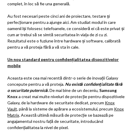
complet, în loc să fie una generală.
Au fost necesari peste cinci ani de proiectare, testare și
perfecționare pentru a ajunge aici. Am studiat modul în care
oamenii își folosesc telefoanele, ce consideră ei că este privat și
cum ar trebui să se simtă securitatea în viața de zi cu zi.
Rezultatul este o fuziune între hardware și software, calibrată
pentru a vă proteja fără a vă sta în cale.
Un nou standard pentru confidențialitatea dispozitivelor
mobile
Aceasta este cea mai recentă dintr-o serie de inovații Galaxy
concepute pentru a vă proteja.
Nu există confidențialitate fără
o securitate puternică.
De mai bine de un deceniu,
Samsung
Knox
a creat mai multe niveluri de protecție pentru dispozitivele
Galaxy, de la hardware de securitate dedicat, precum
Knox
Vault,
până la sisteme de apărare a ecosistemului, precum
Knox
Matrix
. Această ultimă măsură de protecție se bazează pe
angajamentul nostru față de securitate, introducând
confidențialitatea la nivel de pixel.