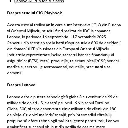
Lenovo AI PCs for Business
Despre studiul CIO Playbook
Acesta este al treilea an în care sunt intervievați CIO din Europa
și Orientul Mijlociu, studiul fiind realizat de IDC la comanda
Lenovo, în perioada 16 septembrie – 17 octombrie 2025.
Raportul din acest an are la bază răspunsurile a 800 de decidenți
din domeniul IT și business din Europa și Orientul Mijlociu.
Industriile reprezentate includ sectorul bancar, financiar și al
asigurărilor (BFSI), retail, producție, telecomunicații/CSP, servicii
medicale, sectorul guvernamental, educație, precum și alte
domenii.
Despre Lenovo
Lenovo este o putere tehnologică globală cu venituri de 69 de
miliarde de dolari US, clasată pe locul 196 în topul Fortune
Global 500, și care deservește zilnic milioane de clienți din 180
de piețe. Cu o viziune îndrăzneață, prin intermediul căreia își
propune să ofere tehnologii mai inteligente pentru toți, Lenovo
a valorificat succesul obținut din poziția de cea mai mare