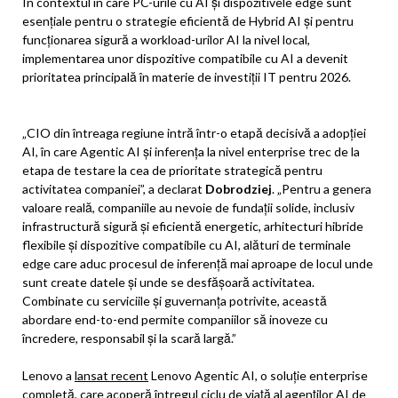
În contextul în care PC-urile cu AI și dispozitivele edge sunt
esențiale pentru o strategie eficientă de Hybrid AI și pentru
funcționarea sigură a workload-urilor AI la nivel local,
implementarea unor dispozitive compatibile cu AI a devenit
prioritatea principală în materie de investiții IT pentru 2026.
„CIO din întreaga regiune intră într-o etapă decisivă a adopției
AI, în care Agentic AI și inferența la nivel enterprise trec de la
etapa de testare la cea de prioritate strategică pentru
activitatea companiei”, a declarat
Dobrodziej
. „Pentru a genera
valoare reală, companiile au nevoie de fundații solide, inclusiv
infrastructură sigură și eficientă energetic, arhitecturi hibride
flexibile și dispozitive compatibile cu AI, alături de terminale
edge care aduc procesul de inferență mai aproape de locul unde
sunt create datele și unde se desfășoară activitatea.
Combinate cu serviciile și guvernanța potrivite, această
abordare end-to-end permite companiilor să inoveze cu
încredere, responsabil și la scară largă.”
Lenovo a
lansat recent
Lenovo Agentic AI, o soluție enterprise
completă, care acoperă întregul ciclu de viață al agenților AI de