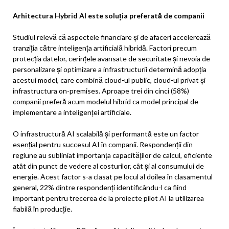
Arhitectura Hybrid AI este soluția preferată de companii
Studiul relevă că aspectele financiare și de afaceri accelerează
tranziția către inteligența artificială hibridă. Factori precum
protecția datelor, cerințele avansate de securitate și nevoia de
personalizare și optimizare a infrastructurii determină adopția
acestui model, care combină cloud-ul public, cloud-ul privat și
infrastructura on-premises. Aproape trei din cinci (58%)
companii preferă acum modelul hibrid ca model principal de
implementare a inteligenței artificiale.
O infrastructură AI scalabilă și performantă este un factor
esențial pentru succesul AI în companii. Respondenții din
regiune au subliniat importanța capacităților de calcul, eficiente
atât din punct de vedere al costurilor, cât și al consumului de
energie. Acest factor s-a clasat pe locul al doilea în clasamentul
general, 22% dintre respondenți identificându-l ca fiind
important pentru trecerea de la proiecte pilot AI la utilizarea
fiabilă în producție.