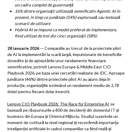
un cadru complet de guvernanță
16% dintre organizații utilizează semnificativ Agentic AI în
prezent, în timp ce jumătate (54%) explorează sau testează
scenarii de utilizare
Hybrid AI se impune ca model preferat de implementare,
fiind utilizat de trei din cinci organizații (58%)
28 ianuarie 2026
— Companiile au trecut de la proiectele pilot
de AI la implementări la scară largă, impulsionate de beneficiile
dovedite și de așteptările unor randamente financiare
semnificative, potrivit Lenovo Europe & Middle East CIO
Playbook 2026, pe baza unei cercetări realizate de IDC. Aproape
jumătate (46%) dintre proiectele pilot AI au ajuns deja în
producție, organizațiile estimând un randament mediu de 2,78
dolari pentru fiecare dolar investit.
Lenovo CIO Playbook 2026: The Race for Enterprise AI
se
bazează pe răspunsurile a 800 de decidenți din domeniul IT și
business din Europa și Orientul Mijlociu. Studiul surprinde un
moment de cotitură la nivel regional și reconfirmă importanța
inteligenței artificiale în cadrul companiilor ca fiind reală și