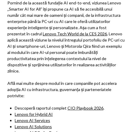
Pornind de la această fundație AI end-to-end, viziunea Lenovo
„Smarter AI for All” își propune ca AI să fie accesibilă unui
număr cât mai mare de oameni și companii, de la infrastructura
enterprise până la PC-uri cu AI care le oferă utilizatorilor
experiențe inteligente și personalizate. Așa cum a fost
prezentat în cadrul
Lenovo Tech World de la CES 2026
, Lenovo
aplică această viziune la nivelul întregului portofoliu de PC-uri cu
AI și smartphone-uri, Lenovo și Motorola Qira fiind un exemplu
al modului în care AI-ul personal poate îmbunătăți
productivitatea prin înțelegerea contextului la nivel de
dispozitive și sprijinirea utilizatorilor în realizarea activităților
zilnice.
Află mai multe despre modul în care companiile pot accelera
adopția AI cu infrastructura, guvernanța și parteneriatele
potrivite:
Descoperă raportul complet
CIO Playbook 2026
.
Lenovo for Hybrid AI
Lenovo AI Services
Lenovo AI Solutions