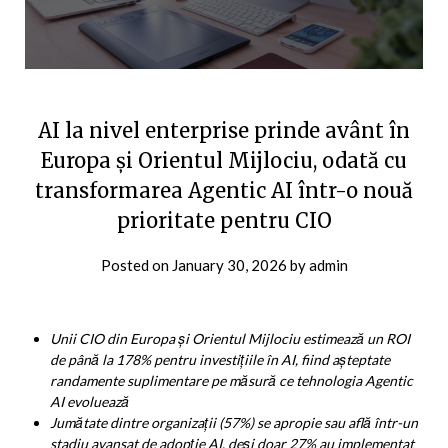
AI la nivel enterprise prinde avânt în
Europa și Orientul Mijlociu, odată cu
transformarea Agentic AI într-o nouă
prioritate pentru CIO
Posted on
January 30, 2026
by
admin
Unii CIO din Europa și Orientul Mijlociu estimează un ROI
de până la 178% pentru investițiile în AI, fiind așteptate
randamente suplimentare pe măsură ce tehnologia Agentic
AI evoluează
Jumătate dintre organizații (57%) se apropie sau află într-un
stadiu avansat de adopție AI, deși doar 27% au implementat