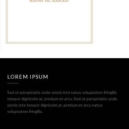
LOREM IPSUM
Sed ut perspiciatis unde omnis iste natus voluptatem fringilla
tempor dignissim at, pretium et arcu. Sed ut perspiciatis unde
omnis iste tempor dignissim at, pretium et arcu natus
voluptatem fringilla.