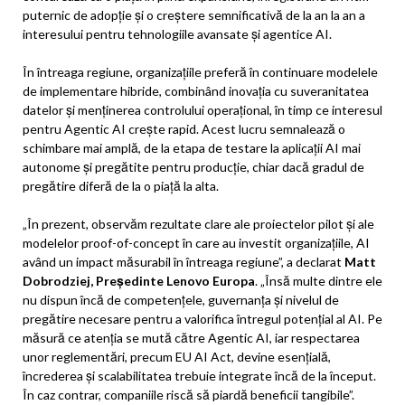
puternic de adopție și o creștere semnificativă de la an la an a
interesului pentru tehnologiile avansate și agentice AI.
În întreaga regiune, organizațiile preferă în continuare modelele
de implementare hibride, combinând inovația cu suveranitatea
datelor și menținerea controlului operațional, în timp ce interesul
pentru Agentic AI crește rapid. Acest lucru semnalează o
schimbare mai amplă, de la etapa de testare la aplicații AI mai
autonome și pregătite pentru producție, chiar dacă gradul de
pregătire diferă de la o piață la alta.
„În prezent, observăm rezultate clare ale proiectelor pilot și ale
modelelor proof-of-concept în care au investit organizațiile, AI
având un impact măsurabil în întreaga regiune”, a declarat
Matt
Dobrodziej, Președinte Lenovo Europa
. „Însă multe dintre ele
nu dispun încă de competențele, guvernanța și nivelul de
pregătire necesare pentru a valorifica întregul potențial al AI. Pe
măsură ce atenția se mută către Agentic AI, iar respectarea
unor reglementări, precum EU AI Act, devine esențială,
încrederea și scalabilitatea trebuie integrate încă de la început.
În caz contrar, companiile riscă să piardă beneficii tangibile”.