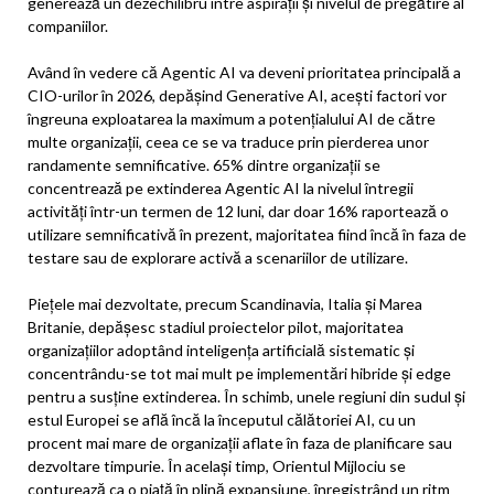
generează un dezechilibru între aspirații și nivelul de pregătire al
companiilor.
Având în vedere că Agentic AI va deveni prioritatea principală a
CIO-urilor în 2026, depășind Generative AI, acești factori vor
îngreuna exploatarea la maximum a potențialului AI de către
multe organizații, ceea ce se va traduce prin pierderea unor
randamente semnificative. 65% dintre organizații se
concentrează pe extinderea Agentic AI la nivelul întregii
activități într-un termen de 12 luni, dar doar 16% raportează o
utilizare semnificativă în prezent, majoritatea fiind încă în faza de
testare sau de explorare activă a scenariilor de utilizare.
Piețele mai dezvoltate, precum Scandinavia, Italia și Marea
Britanie, depășesc stadiul proiectelor pilot, majoritatea
organizațiilor adoptând inteligența artificială sistematic și
concentrându-se tot mai mult pe implementări hibride și edge
pentru a susține extinderea. În schimb, unele regiuni din sudul și
estul Europei se află încă la începutul călătoriei AI, cu un
procent mai mare de organizații aflate în faza de planificare sau
dezvoltare timpurie. În același timp, Orientul Mijlociu se
conturează ca o piață în plină expansiune, înregistrând un ritm