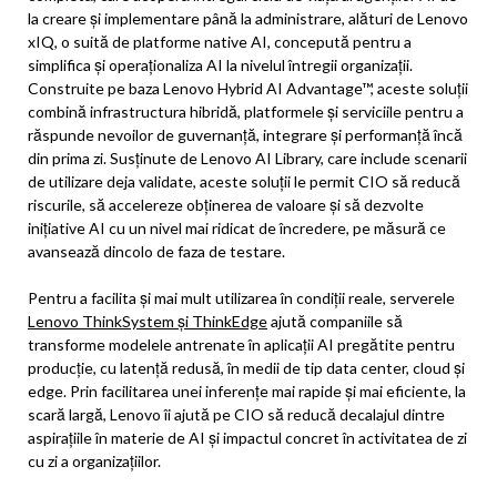
la creare și implementare până la administrare, alături de Lenovo
xIQ, o suită de platforme native AI, concepută pentru a
simplifica și operaționaliza AI la nivelul întregii organizații.
Construite pe baza Lenovo Hybrid AI Advantage™, aceste soluții
combină infrastructura hibridă, platformele și serviciile pentru a
răspunde nevoilor de guvernanță, integrare și performanță încă
din prima zi. Susținute de Lenovo AI Library, care include scenarii
de utilizare deja validate, aceste soluții le permit CIO să reducă
riscurile, să accelereze obținerea de valoare și să dezvolte
inițiative AI cu un nivel mai ridicat de încredere, pe măsură ce
avansează dincolo de faza de testare.
Pentru a facilita și mai mult utilizarea în condiții reale, serverele
Lenovo ThinkSystem și ThinkEdge
ajută companiile să
transforme modelele antrenate în aplicații AI pregătite pentru
producție, cu latență redusă, în medii de tip data center, cloud și
edge. Prin facilitarea unei inferențe mai rapide și mai eficiente, la
scară largă, Lenovo îi ajută pe CIO să reducă decalajul dintre
aspirațiile în materie de AI și impactul concret în activitatea de zi
cu zi a organizațiilor.