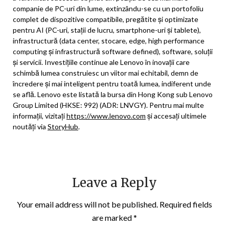
companie de PC-uri din lume, extinzându-se cu un portofoliu
complet de dispozitive compatibile, pregătite și optimizate
pentru AI (PC-uri, stații de lucru, smartphone-uri și tablete),
infrastructură (data center, stocare, edge, high performance
computing și infrastructură software defined), software, soluții
și servicii. Investițiile continue ale Lenovo în inovații care
schimbă lumea construiesc un viitor mai echitabil, demn de
încredere și mai inteligent pentru toată lumea, indiferent unde
se află. Lenovo este listată la bursa din Hong Kong sub Lenovo
Group Limited (HKSE: 992) (ADR: LNVGY). Pentru mai multe
informații, vizitați
https://www.lenovo.com
și accesați ultimele
noutăți via
StoryHub
.
Leave a Reply
Your email address will not be published.
Required fields
are marked
*