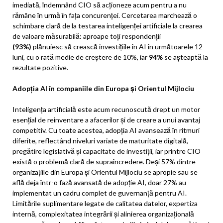
imediată, îndemnând CIO să acționeze acum pentru a nu
rămâne în urmă în fața concurenței. Cercetarea marchează o
schimbare clară de la testarea inteligenței artificiale la crearea
de valoare măsurabilă: aproape toți respondenții
(93%)
plănuiesc să crească investițiile în AI în următoarele 12
luni, cu o rată medie de creștere de 10%, iar
94%
se așteaptă la
rezultate pozitive.
Adopția AI în companiile din Europa și Orientul Mijlociu
Inteligența artificială este acum recunoscută drept un motor
esențial de reinventare a afacerilor și de creare a unui avantaj
competitiv. Cu toate acestea, adopția AI avansează în ritmuri
diferite, reflectând niveluri variate de maturitate digitală,
pregătire legislativă și capacitate de investiții, iar printre CIO
există o problemă clară de supraîncredere. Deși 57% dintre
organizațiile din Europa și Orientul Mijlociu se apropie sau se
află deja într-o fază avansată de adopție AI, doar 27% au
implementat un cadru complet de guvernanță pentru AI.
Limitările suplimentare legate de calitatea datelor, expertiza
internă, complexitatea integrării și alinierea organizațională