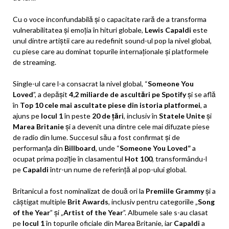
Cu o voce inconfundabilă și o capacitate rară de a transforma
vulnerabilitatea și emoția în hituri globale,
Lewis Capaldi
este
unul dintre artiștii care au redefinit sound-ul pop la nivel global,
cu piese care au dominat topurile internaționale și platformele
de streaming.
Single-ul care l-a consacrat la nivel global, “
Someone You
Loved
”, a depășit
4,2 miliarde de ascultări pe Spotify
și se află
în
Top 10 cele mai ascultate piese din istoria platformei
, a
ajuns pe
locul 1
în peste
20 de țări
, inclusiv în
Statele Unite
și
Marea Britanie
și a devenit una dintre cele mai difuzate piese
de radio din lume. Succesul său a fost confirmat și de
performanța din
Billboard
, unde “
Someone You Loved”
a
ocupat prima poziție în clasamentul
Hot 100
, transformându-l
pe
Capaldi
într-un nume de referință al pop-ului global.
Britanicul a fost nominalizat de două ori la
Premiile Grammy
și a
câștigat multiple
Brit Awards
, inclusiv pentru categoriile „
Song
of the Year
” și „
Artist of the Year
”. Albumele sale s-au clasat
pe
locul 1
în topurile oficiale din Marea Britanie, iar
Capaldi
a