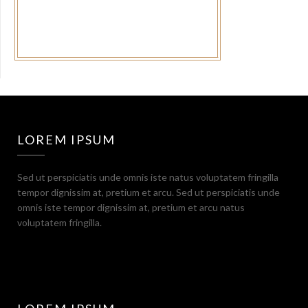
LOREM IPSUM
Sed ut perspiciatis unde omnis iste natus voluptatem fringilla
tempor dignissim at, pretium et arcu. Sed ut perspiciatis unde
omnis iste tempor dignissim at, pretium et arcu natus
voluptatem fringilla.