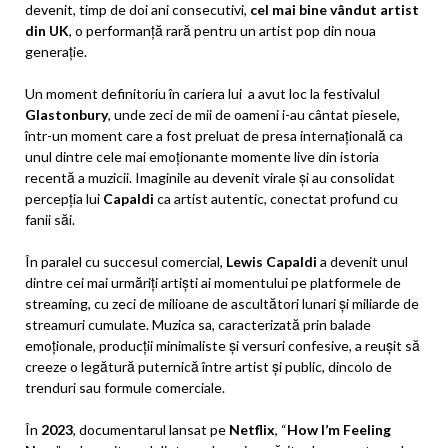
devenit, timp de doi ani consecutivi,
cel mai bine vândut artist
din UK
, o performanță rară pentru un artist pop din noua
generație.
Un moment definitoriu în cariera lui a avut loc la festivalul
Glastonbury
, unde zeci de mii de oameni i-au cântat piesele,
într-un moment care a fost preluat de presa internațională ca
unul dintre cele mai emoționante momente live din istoria
recentă a muzicii. Imaginile au devenit virale și au consolidat
percepția lui
Capaldi
ca artist autentic, conectat profund cu
fanii săi.
În paralel cu succesul comercial,
Lewis Capaldi
a devenit unul
dintre cei mai urmăriți artiști ai momentului pe platformele de
streaming, cu zeci de milioane de ascultători lunari și miliarde de
streamuri cumulate. Muzica sa, caracterizată prin balade
emoționale, producții minimaliste și versuri confesive, a reușit să
creeze o legătură puternică între artist și public, dincolo de
trenduri sau formule comerciale.
În
2023
, documentarul lansat pe
Netflix
, “
How I’m Feeling