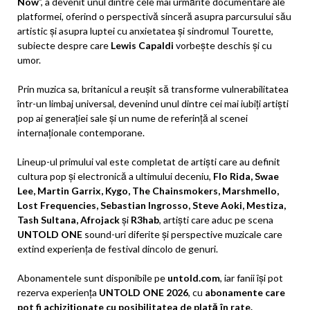
Now
”, a devenit unul dintre cele mai urmărite documentare ale
platformei, oferind o perspectivă sinceră asupra parcursului său
artistic și asupra luptei cu anxietatea și sindromul Tourette,
subiecte despre care
Lewis Capaldi
vorbește deschis și cu
umor.
Prin muzica sa, britanicul a reușit să transforme vulnerabilitatea
într-un limbaj universal, devenind unul dintre cei mai iubiți artiști
pop ai generației sale și un nume de referință al scenei
internaționale contemporane.
Lineup-ul primului val este completat de artiști care au definit
cultura pop și electronică a ultimului deceniu,
Flo Rida, Swae
Lee, Martin Garrix, Kygo, The Chainsmokers, Marshmello,
Lost Frequencies, Sebastian Ingrosso, Steve Aoki, Mestiza,
Tash Sultana, Afrojack
și
R3hab
, artiști care aduc pe scena
UNTOLD ONE
sound-uri diferite și perspective muzicale care
extind experiența de festival dincolo de genuri.
Abonamentele sunt disponibile pe
untold.com
, iar fanii își pot
rezerva experiența
UNTOLD ONE 2026
, cu
abonamente care
pot fi achiziționate cu posibilitatea de plată în
rate.