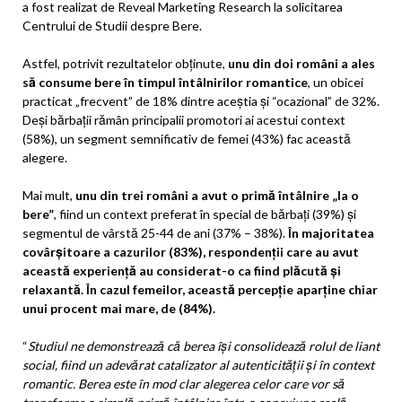
a fost realizat de Reveal Marketing Research la solicitarea
Centrului de Studii despre Bere.
Astfel, potrivit rezultatelor obținute,
unu din doi români a ales
s
ă consume
bere în timpul întâlnirilor romantice
, un obicei
practicat „frecvent” de 18% dintre aceștia și “ocazional” de 32%.
Deși bărbații rămân principalii promotori ai acestui context
(58%), un segment semnificativ de femei (43%) fac această
alegere.
Mai mult,
unu din trei români a avut o primă întâlnire „la o
bere”
, fiind un context preferat în special de bărbați (39%) și
segmentul de vârstă 25-44 de ani (37% – 38%).
În majoritatea
covârșitoare a cazurilor (83%), respondenții care au avut
această experiență au considerat-o ca fiind plăcută și
relaxantă. În cazul femeilor, această percepție aparține chiar
unui procent mai mare, de (84%).
“
Studiul ne demonstrează că b
erea
își consolidează rolul de liant
social, fiind un
adevărat catalizator al autenticității și în context
romantic.
Berea este în mod clar alegerea celor care vor să