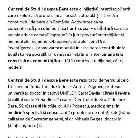
Centrul de Studii despre Bere
este o inițiativă interdisciplinară
care explorează profunzimea socială, culturală și istorică a
consumului de bere din România. Activitatea sa se
concentrează pe
rolul berii ca liant social
– o băutură care de
secole aduce oamenii împreună în jurul poveștilor, tradițiilor și
momentelor comune. Obiectivul centrului constă în
investigarea și promovarea modului în care berea contribuie la
bunăstarea socială
, la
formarea relațiilor interumane
și la
construirea comunităților
, atât în context tradițional, cât și
modern.
Centrul de Studii despre Bere
este rezultatul demersului celor
trei membri fondatori: dr. Corina – Aurelia Zugravu, profesor
universitar doctor în cadrul UMF „Dr. Carol Davila”, căreia îi revine
şi calitatea de Preşedinte în cadrul Centrului de Studii despre
Bere, Sănătate şi Nutriţie, dr. Alin Popescu, medic primar în
medicină sportivă şi consultant în probleme de nutriţie, deţinând
calitatea de Secretar general, şi dr. Mihaela Begea, doctor în
ştiinţe inginereşti.