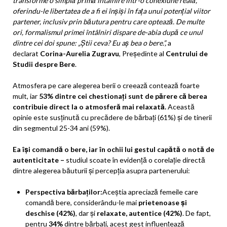
transforme o simplă primă întâlnire într-o conexiune reală,
oferindu-le libertatea de a fi ei înșiși în fața unui potențial viitor
partener, inclusiv prin băutura pentru care optează.
De multe
ori, formalismul primei întâlniri dispare de-abia după ce unul
dintre cei doi spune: „Știi ceva? Eu aș bea o bere.
”,
a
declarat
Corina-Aurelia Zugravu
, Președinte al
Centrului de
Studii despre Bere
.
Atmosfera pe care alegerea berii o creează contează foarte
mult, iar
53% dintre cei chestionați sunt de părere că berea
contribuie direct la o atmosferă mai relaxată.
Această
opinie este susținută cu precădere de bărbați (61%) și de tinerii
din segmentul 25-34 ani (59%).
Ea își comandă o bere, iar în ochii lui gestul capătă o notă de
autenticitate –
studiul scoate în evidență o corelație directă
dintre alegerea băuturii și percepția asupra partenerului:
Perspectiva bărbaților:
Aceștia apreciază femeile care
comandă bere, considerându-le mai
prietenoase și
deschise (42%)
, dar și
relaxate, autentice (42%)
. De fapt,
pentru
34%
dintre bărbați, acest gest influențează