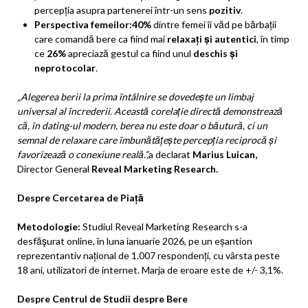
percepția asupra partenerei într-un sens
pozitiv
.
Perspectiva femeilor:
40%
dintre femei îi văd pe bărbații
care comandă bere ca fiind mai
relaxați și autentici
, în timp
ce
26%
apreciază gestul ca fiind unul
deschis și
neprotocolar
.
„Alegerea berii la prima întâlnire se dovedește un limbaj
universal al încrederii. Această corelație directă demonstrează
că, în dating-ul modern, berea nu este doar o băutură, ci un
semnal de relaxare care îmbunătățește percepția reciprocă și
favorizează o conexiune reală.”,
a declarat
Marius Luican,
Director General
Reveal Marketing Research.
Despre Cercetarea de Piață
Metodologie:
Studiul Reveal Marketing Research s-a
desfăşurat online, în luna ianuarie 2026, pe un eșantion
reprezentantiv național de 1.007 respondenți, cu vârsta peste
18 ani, utilizatori de internet. Marja de eroare este de +/- 3,1%.
Despre Centrul de Studii despre Bere