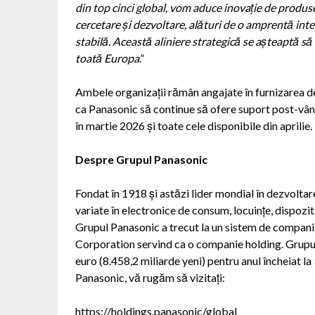
din top cinci global, vom aduce inovație de produse
cercetare și dezvoltare, alături de o amprentă inte
stabilă. Această aliniere strategică se așteaptă s
toată Europa
.”
Ambele organizații rămân angajate în furnizarea de 
ca Panasonic să continue să ofere suport post-vâ
în martie 2026 și toate cele disponibile din aprilie.
Despre Grupul Panasonic
Fondat în 1918 și astăzi lider mondial în dezvoltare
variate în electronice de consum, locuințe, dispozit
Grupul Panasonic a trecut la un sistem de companii
Corporation servind ca o companie holding. Grupul
euro (8.458,2 miliarde yeni) pentru anul încheiat l
Panasonic, vă rugăm să vizitați:
https://holdings.panasonic/global