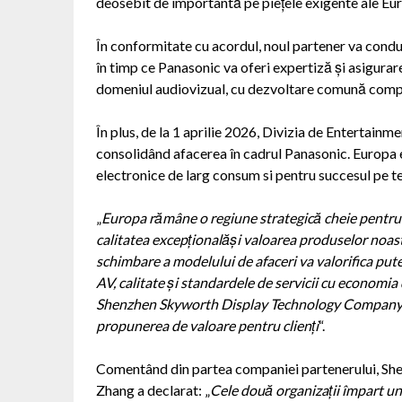
deosebit de importantă pe piețele exigente ale Eur
În conformitate cu acordul, noul partener va conduc
în timp ce Panasonic va oferi expertiză și asigurar
domeniul audiovizual, cu dezvoltare comună comp
În plus, de la 1 aprilie 2026, Divizia de Entertain
consolidând afacerea în cadrul Panasonic. Europa e
electronice de larg consum si pentru succesul pe t
„
Europa r
ă
m
â
ne o regiune strategic
ă
cheie pentru
calitatea excep
ț
ional
ă
ș
i valoarea produselor noas
schimbare a modelului de afaceri va valorifica put
AV, calitate
ș
i standardele de servicii cu economia 
Shenzhen Skyworth Display Technology Company, 
propunerea de valoare pentru clien
ț
i
“.
Comentând din partea companiei partenerului, Sh
Zhang a declarat: „
Cele două organizații împart un