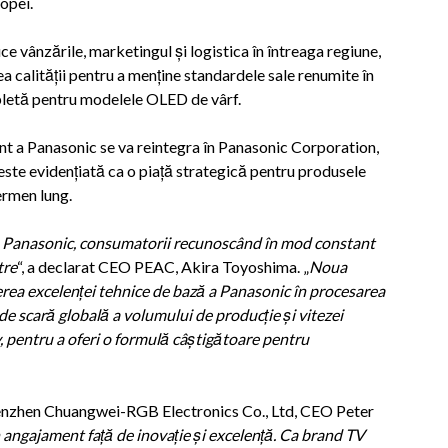
opei.
e vânzările, marketingul și logistica în întreaga regiune,
ea calității pentru a menține standardele sale renumite în
letă pentru modelele OLED de vârf.
ment a Panasonic se va reintegra în Panasonic Corporation,
ste evidențiată ca o piață strategică pentru produsele
ermen lung.
 Panasonic, consumatorii recunosc
â
nd
î
n mod constant
tre
“, a declarat CEO PEAC, Akira Toyoshima. „
Noua
erea excelen
ț
ei tehnice de baz
ă
a Panasonic
î
n procesarea
de scar
ă
global
ă
a volumului de produc
ț
ie
ș
i vitezei
pentru a oferi o formul
ă
c
â
ș
tig
ă
toare pentru
enzhen Chuangwei-RGB Electronics Co., Ltd, CEO Peter
 angajament față de inovație și excelență. Ca brand TV