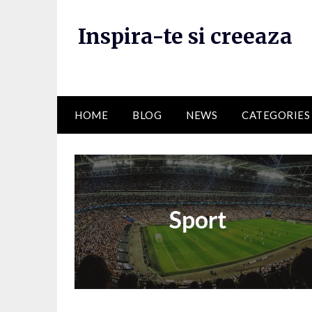
Skip
to
Inspira-te si creeaza
content
HOME
BLOG
NEWS
CATEGORIES