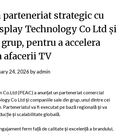
parteneriat strategic cu
play Technology Co Ltd și
 grup, pentru a accelera
a afacerii TV
uary 24, 2026
by
admin
 Co.Ltd (PEAC) a anunțat un parteneriat comercial
gy Co Ltd și companiile sale din grup, unul dintre cei
. Parteneriatul va fi executat pe bază regională și va
ucție și scalabilitate globală.
ngajament ferm față de calitate și excelență a brandului,