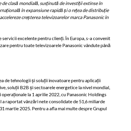
 de clasă mondială, susținută de investiții extinse în
rnațională în expansiune rapidă și o rețea de distribuție
ă accelereze creșterea televizoarelor marca Panasonic în
servicii excelente pentru clienți. În Europa, s-a convenit
nzare pentru toate televizoarele Panasonic vândute până
a de tehnologii și soluții inovatoare pentru aplicații
ive, soluții B2B și sectoarele energetice la nivel mondial,
 operaționale la 1 aprilie 2022, cu Panasonic Holdings
 a raportat vânzări nete consolidate de 51,6 miliarde
a 31 martie 2025. Pentru a afla mai multe despre Grupul