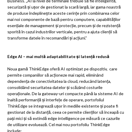
Business. „AI la nivel de terminale trebuie să fie inteligentă,
securizată și ușor de gestionat la scară largă, iar gama noastră
de produse îndeplinește aceste cerințe prin combinarea celor
mai noi componente de bază pentru computere, capabilităților
esențiale de management și protecție, precum și de rezistență
sporită în cazul industriilor verticale, pentru a ajuta clienții să
transforme datele în recomandări și acțiuni.”
Edge AI – mai multă adaptabilitate și latență redusă
Noua gamă ThinkEdge oferă AI optimizat pe dispozitiv, care
permite companiilor să acționeze mai rapid, eliminând
dependența de conectivitatea la cloud, reducând latența,
consolidând securitatea datelor și scăzând costurile
operaționale. De la gateway-uri compacte până la sisteme AI de
înaltă performanță și interfețe de operare, portofoliul
ThinkEdge se integrează ușor în mediile existente și poate fi
gestionat de la distanță, ceea ce permite clienților să înceapă cu
pași mici și să extindă edge intelligence pe măsură ce cazurile
de utilizare evoluează. Cel mai nou portofoliu ThinkEdge
include: