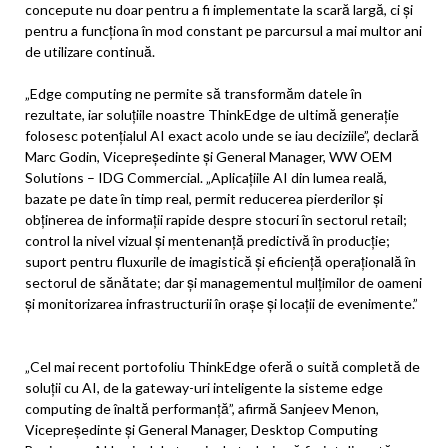
concepute nu doar pentru a fi implementate la scară largă, ci și
pentru a funcționa în mod constant pe parcursul a mai multor ani
de utilizare continuă.
„Edge computing ne permite să transformăm datele în
rezultate, iar soluțiile noastre ThinkEdge de ultimă generație
folosesc potențialul AI exact acolo unde se iau deciziile”, declară
Marc Godin, Vicepreședinte și General Manager, WW OEM
Solutions – IDG Commercial. „Aplicațiile AI din lumea reală,
bazate pe date în timp real, permit reducerea pierderilor și
obținerea de informații rapide despre stocuri în sectorul retail;
control la nivel vizual și mentenanță predictivă în producție;
suport pentru fluxurile de imagistică și eficiență operațională în
sectorul de sănătate; dar și managementul mulțimilor de oameni
și monitorizarea infrastructurii în orașe și locații de evenimente.”
„Cel mai recent portofoliu ThinkEdge oferă o suită completă de
soluții cu AI, de la gateway-uri inteligente la sisteme edge
computing de înaltă performanță”, afirmă Sanjeev Menon,
Vicepreședinte și General Manager, Desktop Computing