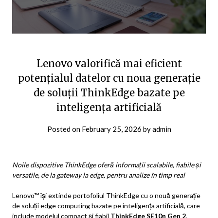
Lenovo valorifică mai eficient
potențialul datelor cu noua generație
de soluții ThinkEdge bazate pe
inteligența artificială
Posted on
February 25, 2026
by
admin
Noile dispozitive ThinkEdge oferă informații scalabile, fiabile și
versatile, de la gateway la edge, pentru analize în timp real
Lenovo™ își extinde portofoliul ThinkEdge cu o nouă generație
de soluții edge computing bazate pe inteligența artificială, care
include modelul compact și fiabil
ThinkEdge SE10n Gen 2
,