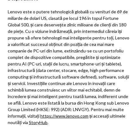
Lenovo este o putere tehnologică globală cu venituri de 69 de
miliarde de dolari US, clasată pe locul 196 în topul Fortune
Global 500, și care deservește zilnic milioane de clienți din 180
de piețe. Cu o viziune îndrăzneață, prin intermediul căreia își
propune să ofere tehnologii mai inteligente pentru toți, Lenovo
a valorificat succesul obținut din poziția de cea mai mare
companie de PC-uri din lume, extinzându-se cu un portofoliu
complet de dispozitive compatibile, pregătite și optimizate
pentru AI (PC-uri, stații de lucru, smartphone-uri și tablete),
infrastructură (data center, stocare, edge, high performance
computing și infrastructură software defined), software, soluții
și servicii. Investițiile continue ale Lenovo în inovații care
schimbă lumea construiesc un viitor mai echitabil, demn de
încredere și mai inteligent pentru toată lumea, indiferent unde
se află. Lenovo este listată la bursa din Hong Kong sub Lenovo
Group Limited (HKSE: 992) (ADR: LNVGY). Pentru mai multe
informații, vizitați
https://www.lenovo.com
și accesați ultimele
noutăți via
StoryHub
.