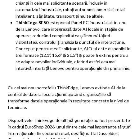
chiar și în cele mai solicitante scenarii, inclusiv în
automatizări industriale, roboți autonomi comerciali, retail
inteligent, sănătate, transport și multe altele.
ThinkEdge SE50
esteprimul Panel PC industrial all-in-one
de la Lenovo, care integrează date AI locale în stațiile de
operare, reducând complexitatea și îmbunătățind
vizibilitatea, controlul și analiza la punctul de interacțiune.
Conceput pentru medii solicitante, AIO-ul este disponibil în
trei formate (12,1”, 15,6” și 21,5”) și poate fi extins pentru a
se adapta nevoilor individuale, oferind astfel cea mai
intuitivă interfață Lenovo pentru operațiunile din prima linie.
Cu cel mai nou portofoliu ThinkEdge, Lenovo extinde AI de la
centrul de date la locul acțiunii, ajutând organizațiile să
transforme datele operaționale în rezultate concrete la nivel de
terminale.
Dispozitivele ThinkEdge de ultimă generație au fost prezentate
în cadrul EuroShop 2026, unul dintre cele mai importante târguri
internaționale din sectorul retail, desfășurat la Düsseldorf,