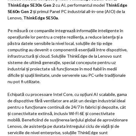
ThinkEdge SE30n Gen 2
cu AI, performantul model
ThinkEdge
SE60n Gen 2
și primul Panel PC industrial all-in-one (AIO) de la
Lenovo,
ThinkEdge SE50a
.
Pe măsură ce companiile integrează informațiile inteligente în
operațiunile lor pentru a crește reziliența, a reduce latența și a
păstra datele sensibile la nivel local, soluțiile de tip edge
computing au devenit o componentă esențială între dispozitive,
infrastructură și cloud. Soluțiile ThinkEdge de la Lenovo sunt
sisteme de ultimă generație, special concepute pentru uz
industrial și proiectate să funcționeze în mod fiabil în medii
dificile și spații limitate, unde serverele sau PC-urile tradiționale
nu pot fi utilizate.
Echipată cu procesoare Intel Core, cu opțiuni AI scalabile, gama
de dispozitive fără ventilator are atât un design industrial ideal
pentru o funcționare continuă de 24/7 în fabrici și depozite, cât
și conectivitate extinsă, inclusiv Wi-Fi 6E și conectivitate
mobilă. Beneficiind de susținerea lanțului global de aprovizionare
Lenovo, de asistența pe durata întregului ciclu de viață și de
serviciile de nivel enterprise, soluțiile ThinkEdge sunt