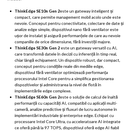
ThinkEdge SE10n Gen 2
este un gateway inteligent și
compact, care permite management mobil acolo unde este
nevoie. Conceput pentru conectivitate, colectare de date și
analize edge simple, dispozitivul nano fără ventilator este
ușor de instalat și asigură performanțele de care au nevoie
companiile de orice dimensiune, fără investiții majore.
ThinkEdge SE30n Gen 2
este un gateway versatil cu AI,
care transformă datele în decizii cu inferență în timp real,
chiar lângă echipament. Un dispozitiv robust, dar compact,
conceput pentru condițiile reale din mediile edge,
dispozitivul fără ventilator optimizează performanța
procesorului Intel Core pentru a simplifica gestionarea
dispozitivelor și administrarea la nivel de flotă în
implementările edge complexe.
ThinkEdge SE60n Gen 2
este o soluție de calcul de înaltă
performanță cu capacități AI, compatibil cu aplicații multi-
cameră, analize predictive și fluxuri de lucru autonome în
implementări industriale și enterprise edge. Echipat cu
procesoare Intel Core Ultra, cu acceleratoare AI integrate
ce oferă până la 97 TOPS, dispozitivul oferă edge AI fiabil