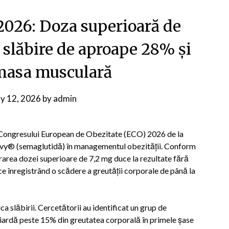
 2026: Doza superioară de
slăbire de aproape 28% și
masa musculară
y 12, 2026
by
admin
 Congresului European de Obezitate (ECO) 2026 de la
ovy® (semaglutidă) în managementul obezității. Conform
trarea dozei superioare de 7,2 mg duce la rezultate fără
ce înregistrând o scădere a greutății corporale de până la
a slăbirii. Cercetătorii au identificat un grup de
 piardă peste 15% din greutatea corporală în primele șase