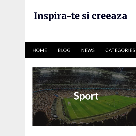
Skip
to
Inspira-te si creeaza
content
HOME
BLOG
NEWS
CATEGORIES