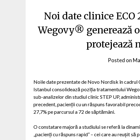
Noi date clinice ECO
Wegovy® generează o 
protejează 
Posted on
Ma
Noile date prezentate de Novo Nordisk în cadrul
Istanbul consolidează poziția tratamentului Weg
sub-analizelor din studiul clinic STEP UP, adminis
precedent, pacienții cu un răspuns favorabil preco
27,7% pe parcursul a 72 de săptămâni.
O constatare majoră a studiului se referă la dinamic
„pacienți cu răspuns rapid” – cei care au reușit să