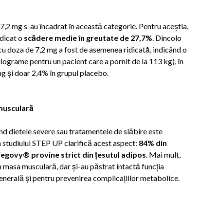
7,2 mg s-au încadrat în această categorie. Pentru aceștia,
ndicat o
scădere medie în greutate de 27,7%
. Dincolo
 cu doza de 7,2 mg a fost de asemenea ridicată, indicând o
lograme pentru un pacient care a pornit de la 113 kg), în
g și doar 2,4% în grupul placebo.
musculară
ind dietele severe sau tratamentele de slăbire este
 studiului STEP UP clarifică acest aspect:
84% din
egovy® provine strict din țesutul adipos
. Mai mult,
n masa musculară, dar și-au păstrat intactă funcția
enerală și pentru prevenirea complicațiilor metabolice.