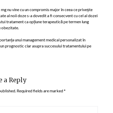
,2 mg nu vine cu un compromis major în ceea ce privește
tate al noii doze s-a dovedit a fi consecvent cu cel al dozei
estui tratament ca opțiune terapeutică pe termen lung
u obezitate.
portanța unui management medical personalizat în
ri un prognostic clar asupra succesului tratamentului pe
e a Reply
published.
Required fields are marked
*