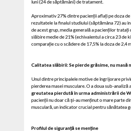
luni (24 de săptămâni) de tratament.
Aproximativ 27% dintre pacienții aflați pe doza de 
rezultatele la finalul studiului (săptămâna 72) au i
de acest grup, media generală a pacienților tratați
slăbire medie de 21% (echivalentul a circa 23 de ki
comparație cu o scădere de 17,5% la doza de 2,4 m
Calitatea slăbirii: Se pierde grăsime, nu mas
ă 
Unul dintre principalele motive de îngrijorare priv
pierderea masei musculare. O a doua sub-analiză a
greutatea pierdută în urma administrării de W
pacienții nu doar că și-au menținut o mare parte di
musculară, un indicator crucial pentru sănătatea g
Profilul de siguranță se menține